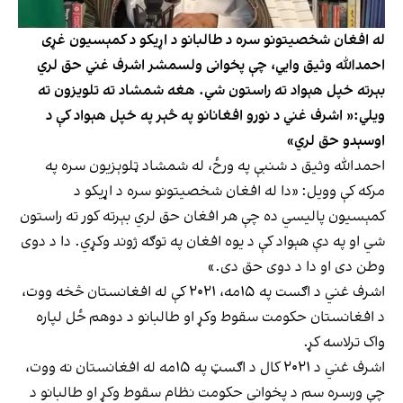
له افغان شخصیتونو سره د طالبانو د اړیکو د کمېسیون غړی
احمدالله وثیق وايي، چې پخوانی ولسمشر اشرف غني حق لري
بېرته خپل هېواد ته راستون شي. هغه شمشاد ته تلویزون ته
ویلي:« اشرف غني د نورو افغانانو په څېر په خپل هېواد کې د
اوسېدو حق لري»
احمدالله وثیق د شنبې په ورځ، له شمشاد ټلوېزیون سره په
مرکه کې وویل: «دا له افغان شخصیتونو سره د اړیکو د
کمېسیون پالیسي ده چې هر افغان حق لري بېرته کور ته راستون
شي او په دې هېواد کې د یوه افغان په توګه ژوند وکړي. دا د دوی
وطن دی او دا د دوی حق دی.»
اشرف غني د اګست په ۱۵مه، ۲۰۲۱ کې له افغانستان څخه ووت،
د افغانستان حکومت سقوط وکړ او طالبانو د دوهم ځل لپاره
واک ترلاسه کړ.
اشرف غني د ۲۰۲۱ کال د اګسټ په ۱۵مه له افغانستان نه ووت،
چې ورسره سم د پخواني حکومت نظام سقوط وکړ او طالبانو د