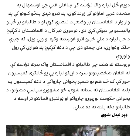
دویم ځل لپاره واک ترلاسه کړ. ښاغلی غني چې اوسمهال په
متحده عربي اماراتو کې ژوند کوي، په تېرو نږدې پنځو کلونو کې په
وار وار د افغانستان پر وضعیت تبصرې کړې او د طالبانو پر ځینو
پالیسیو یې نیوکې کړې دي. نوموړي تېر کال د افغانستان د کړکېچ
د حل لپاره د ملي خبرو اترو غوښتنه وکړه او ویې ویل، که چېرې
خلک وغواړي، دی چمتو دی چې د دغه کړکېچ په هواري کې رول
ولوبوي.
وروسته له هغه چې طالبانو د افغانستان واک بېرته ترلاسه کړ،
له افغان شخصیتونو سره د اړیکو لپاره یې یو ځانګړی کمېسیون
جوړ کړ. که څه هم یو شمېر پخواني چارواکي د دغه کمېسیون په
بلنه افغانستان ته ستانه شوي، خو مشهورو سیاسي مشرانو، د
پخواني حکومت لوړپوړو چارواکو او ټولنیزو فعالانو تر اوسه د
طالبانو دغه بلنه نه ده منلې.
ډېر لیدل شوي