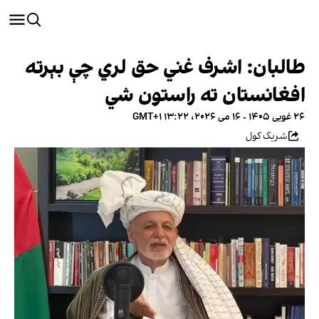
طالبان: اشرف غني حق لري چې بېرته
افغانستان ته راستون شي
۲۶ غویی ۱۴۰۵ - ۱۶ می ۲۰۲۶، ۱۳:۲۲ GMT+۱
شریک کول