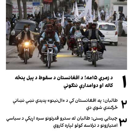
۱
د زمري ۱۵مه؛ د افغانستان د سقوط د پیل پنځه
کاله او دوامدارې ننګونې
۲
طالبان: په افغانستان کې د «ال‌نینو» پدیدې نښې نښانې
څرګندې شوې دي
۳
چینایي رسنۍ: طالبان له سترو قدرتونو سره اړیکې د سیاسي
امتیازونو د ترلاسه کولو لپاره کاروي