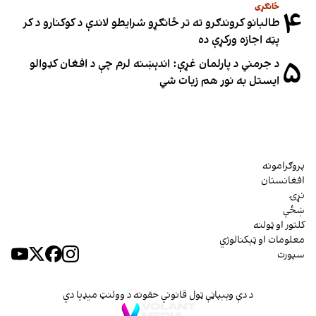
ځانګړی
۴
طالبانو کروندګرو ته تر ځانګړو شرایطو لاندې د کوکنارو د کر
پټه اجازه ورکړې ده
۵
د جرمني د پارلمان غړې: اندېښنه لرم چې د افغان کډوالو
ایستل به نور هم زیات شي
پروګرامونه
افغانستان
نړۍ
ښځې
کلتور او ټولنه
معلومات او ټېکنالوژي
سپورت
د دې وېبپاڼې ټول قانوني حقونه د وولنټ میډیا دي