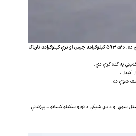
ازبکستاني چارواکو اعلان کړی چې له افغانستان څخه یې دغه هېواد ته د نږدې ۶۰۰ کیلوګرامه نشه‌يي توکو د قاچاق هڅه شنډه کړې ده. دغه ۵۹۳ کیلوګرامه چرس او درې کیلوګرامه تاریاک
کشف شوې ده.
یستل شوې او د دې شبکې د نورو ښکېلو کسانو د پېژندنې