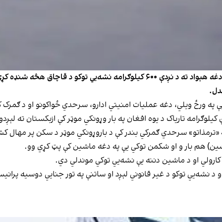
دل.
په «ترمذاتو» سرحدي ګمرکي بندر کې د باروړونکي موټر د سکن پر مهال 
ماشین) هم بار و او شکمن توکي یې په دغه ماشین کې پټ کړي وو.
ارولي او د ماشین دننه یې نشه‌يي توکي موندلي دي.
و د نشه‌يي توکو د غیر قانوني لېږد او ساتنې په تور جنایي دوسیه پران