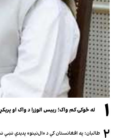
۱
له څوکۍ کم واک؛ رییس الوزرا د واک او پرېکړ
۲
طالبان: په افغانستان کې د «ال‌نینو» پدیدې نښې 