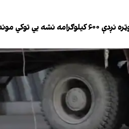
يي توکي موندل شوي