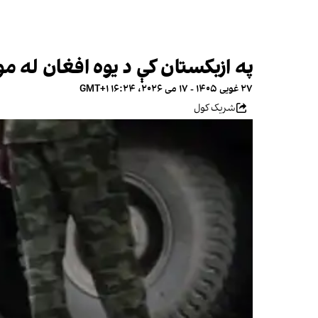
په ازبکستان کې د یوه افغان له موټره نږدې ۶۰۰ کیلوګرامه نشه 
۲۷ غویی ۱۴۰۵ - ۱۷ می ۲۰۲۶، ۱۶:۲۴ GMT+۱
شریک کول