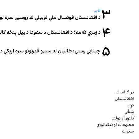
۳
لوبې
د افغانستان فوټسال ملي لوبډلې له روسیې سره لوبه ۳-۳ مساوي 
۴
د زمري ۱۵مه؛ د افغانستان د سقوط د پیل پنځه کاله او دوامدارې ننګونې
۵
چینایي رسنۍ: طالبان له سترو قدرتونو سره اړیکې د س
پروګرامونه
افغانستان
نړۍ
ښځې
کلتور او ټولنه
معلومات او ټېکنالوژي
سپورت