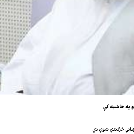
و په حاشیه کې
نښانې څرګندې شوې دي