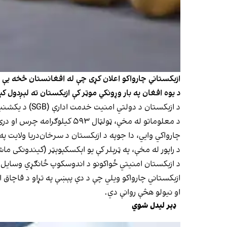
د یوه افغان په بار وړونکي موټر کې ازبکستان ته لېږدول کې
د ازبکستان د دولتي امنیت خدمت ادارې (SGB) د یکشنبې په ورځ ویلي، دغه عملیات امنیتي ادارو، سرحدي ځواکونو او د ګمرک کمېټې په ګډه کړي دي.
د معلوماتو له مخې، ټولټال ۵۹۳ کیلوګرامه چرس او درې کیلوګرامه تاریاک د یوه افغان په بار وړونکي موټر کې ازبکستان ته لېږدول کېدل.
چارواکي وایي، دا جوپه د ازبکستان د سرخان‌دریا ولایت 
د راپور له مخې، په ټرېلر کې یو اېکسکېوېټر (کیندونکی 
د ازبکستان امنیتي ځواکونو د اندوسکوپ ځانګړي وسایل ک
ازبکستاني چارواکو ویلي چې د دې پېښې په تړاو د قاچاق ا
او نیولو هڅې روانې دي.
ډېر لیدل شوي