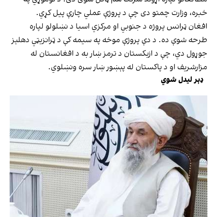
خبره، وزارت چمتو دی چې د پروژې عملي چارې پیل کړي.
افغان ټرانس پروژه د جنوبي او مرکزي اسیا د نښلولو لپاره
طرحه شوې ده. د دې پروژې موخه په سیمه کې د ټرانزیټي دهلېز
جوړول دي، چې د ازبکستان د ترمز ښار به د افغانستان له
مزارشریف او د پاکستان له پېښور ښار سره ونښلوي.
ډېر لیدل شوي