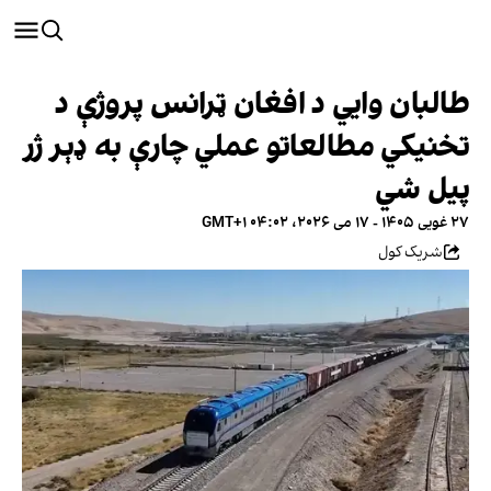
طالبان وایي د افغان ټرانس پروژې د
تخنیکي مطالعاتو عملي چارې به ډېر ژر
پیل شي
۲۷ غویی ۱۴۰۵ - ۱۷ می ۲۰۲۶، ۰۴:۰۲ GMT+۱
شریک کول