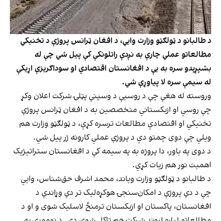
د طالبانو د ټولګټو وزارت وايي، د افغان ټرانس پروژې د تخنیکي
مطالعاتو عملي چارې به نږدې راتلونکې کې پیل شي چې له
بشپړېدو سره به یې د افغانستان اقتصادي او سوداګریزې اړیکې
له سیمې سره لا پیاوړې شي.
وروسته له هغې چې د روسیې د وسپنې پټلۍ شرکت اعلان وکړ
چې روسي او ازبکستاني متخصصین به د افغان ټرانس پروژې
تخنیکي او اقتصادي مطالعات ترسره کړي، د ټولګټو وزارت هم
ویلي چې دوی چمتو دي د پروژې عملي کارونه ژر پیل شي.
د دوی په باور، دا پروژه به په سیمه کې د افغانستان ستراتیژیک
اهمیت نور هم زیات کړي.
د طالبانو د ټولګټو وزارت ویاند، محمد اشرف حق‌شناس، وایي
چې د دې پروژې د امکان‌سنجۍ هوکړه‌لیک تر دې وړاندې د
افغانستان، پاکستان او ازبکستان ترمنځ لاسلیک شوی و او د
مطالعاتو لپاره اړوند شرکت هم ټاکل شوی دی. د نوموړي په