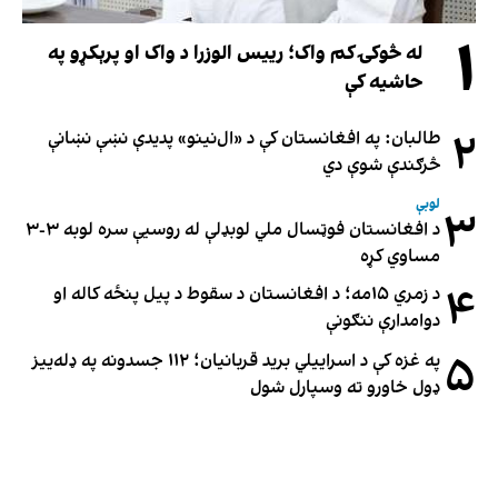
۱
له څوکۍ کم واک؛ رییس الوزرا د واک او پرېکړو په
حاشیه کې
۲
طالبان: په افغانستان کې د «ال‌نینو» پدیدې نښې نښانې
څرګندې شوې دي
لوبې
۳
د افغانستان فوټسال ملي لوبډلې له روسیې سره لوبه ۳-۳
مساوي کړه
۴
د زمري ۱۵مه؛ د افغانستان د سقوط د پیل پنځه کاله او
دوامدارې ننګونې
۵
په غزه کې د اسراییلي برید قربانیان؛ ۱۱۲ جسدونه په ډله‌ییز
ډول خاورو ته وسپارل شول