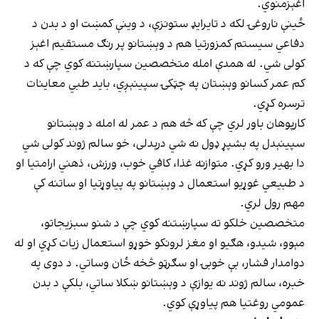
اغېزمنوي.
ځینې ناروغۍ لکه د تایرایډ ستونزې، د وینې کمښت او د بدن د
دفاعي سیستم کمزورتيا هم د وېښتانو پر رنګ مستقیم اغېز
کولی شي. له همدې امله متخصصین سپارښتنه کوي چې که د
کم عمر کسانو وېښتان په چټکۍ سپینېږي، باید طبي معاینات
ترسره کړي.
کارپوهان باور لري چې که څه هم د عمر له امله د وېښتانو
سپینېدل په بشپړ ډول نه شي درېدلی، خو سالم ژوند کولی شي
دا بهیر ورو کړي. متوازنه غذا، کافي خوب، ورزش، ذهني ارامتیا او
د طبیعي غوړیو استعمال د وېښتانو په پیاوړتیا او ساتنه کې
مهم رول لري.
متخصصین خلکو ته سپارښتنه کوي چې د شنو سبزیجاتو،
مېوو، شیدو، هګیو او مغز لرونکو خوړو استعمال زیات کړي او له
دوامدار فشار، بې خوبۍ او سګرټو څخه ځان وساتي. د دوی په
خبره، سالم ژوند نه یوازې د وېښتانو ښکلا ساتي، بلکې د بدن
عمومي روغتیا هم پیاوړې کوي.