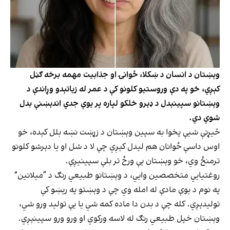
وېښتان د انسان د ښکلا، ځوانۍ او جذابیت مهمه برخه ګڼل
کېږي، خو په دې وروستیو کلونو کې د عمر له زیاتېدو وړاندې د
وېښتانو سپینېدل د ډېرو خلکو لپاره پر یوې جدي اندېښنې بدل
شوي دي.
څیړنې شیې پخوا به سپین وېښتان د زړښت نښه بلل کېده، خو
اوس داسې ځوانان هم لیدل کېږي چې لا د شل او یا دېرشو کلونو
ترمنځ وي، خو وېښتان یې ورځ تر بلې سپینیږې.
روغتیايي متخصصین وایي، د وېښتانو طبیعي رنګ د “میلانین”
په نوم د یوې مادې له امله وي چې د وېښتو په ریښو کې
تولیدېږي. کله چې د بدن دا ماده کمه شي یا یې تولید ورو شي،
وېښتان خپل طبیعي رنګ له لاسه ورکوي او ورو ورو سپینېږي.