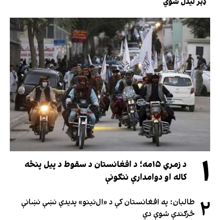
ډېر لیدل شوي
۱
د زمري ۱۵مه؛ د افغانستان د سقوط د پیل پنځه
کاله او دوامدارې ننګونې
۲
طالبان: په افغانستان کې د «ال‌نینو» پدیدې نښې نښانې
څرګندې شوې دي