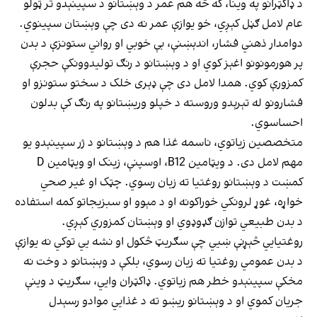
د ډاکټرانو په وینا، که څه هم عمر د وېښتانو د سپینېدو تر ټولو
عام لامل ګڼل کېږي، خو یوازې عمر نه دی چې وېښتان سپینوي.
دوامدار ذهني فشار، اندېښنې، بې خوبي او رواني ستونزې د بدن
پر هورمونونو اغېز کوي او د وېښتانو د رنګ تولیدوونکې حجرې
کمزورې کوي. همدا لامل دی چې ډېری خلک د سختو ستونزو او
فشارونو له تېرېدو وروسته د خپلو وریښتانو په رنګ کې بدلون
احساسوي.
متخصصین زیاتوي، ناسمه غذا هم د وېښتانو د ژر سپینېدو یو
مهم لامل دی. د ویټامین B12، اوسپنې، زینک او ویټامین D
کمښت د وېښتانو روغتیا ته زیان رسوي. چټک او غیر صحي
خواړه، غوړ لرونکي خوراکونه او د مېوو او سبزیجاتو کمه استفاده
د بدن طبیعي توازن ګډوډوي او وېښتان کمزوري کېږي.
روغتیايي څېړنې ښيي چې سګريټ څکول او نشه يي توکي نه یوازې
د بدن عمومي روغتیا ته زیان رسوي، بلکې د وېښتانو د وخت نه
مخکې سپینېدو خطر هم زیاتوي. ډاکټران وایي، سګريټ د وینې
جریان کموي او د وېښتانو ریښو ته د غذایي موادو رسېدل