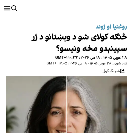
روغتیا او ژوند
څنګه کولای شو د وېښتانو د ژر
سپینېدو مخه ونیسو؟
۲۸ غویی ۱۴۰۵ - ۱۸ می ۲۰۲۶، ۱۰:۳۲ GMT+۱
تازه شوی: ۲۸ غویی ۱۴۰۵ - ۱۸ می ۲۰۲۶، ۱۷:۰۵ GMT+۱
شریک کول