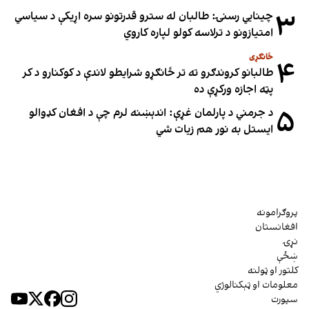
۳
چینایي رسنۍ: طالبان له سترو قدرتونو سره اړیکې د سیاسي
امتیازونو د ترلاسه کولو لپاره کاروي
ځانګړی
۴
طالبانو کروندګرو ته تر ځانګړو شرایطو لاندې د کوکنارو د کر
پټه اجازه ورکړې ده
۵
د جرمني د پارلمان غړې: اندېښنه لرم چې د افغان کډوالو
ایستل به نور هم زیات شي
پروګرامونه
افغانستان
نړۍ
ښځې
کلتور او ټولنه
معلومات او ټېکنالوژي
سپورت