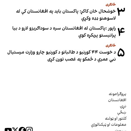
ځانګړی
۳
خوشحال خان کاکړ: پاکستان بايد په افغانستان کې له
لاسوهنو ډډه وکړي
۴
راپور :پاکستان له افغانستان سره د سوداګریزو لارو د بیا
پرانیستو پرېکړه کوي
ځانګړی
۵
د خوست ۴۴ کورنیو د طالبانو د کورنیو چارو وزارت مرستیال
نبي عمري د ځمکو په غصب تورن کړی
پروګرامونه
افغانستان
نړۍ
ښځې
کلتور او ټولنه
معلومات او ټېکنالوژي
سپورت