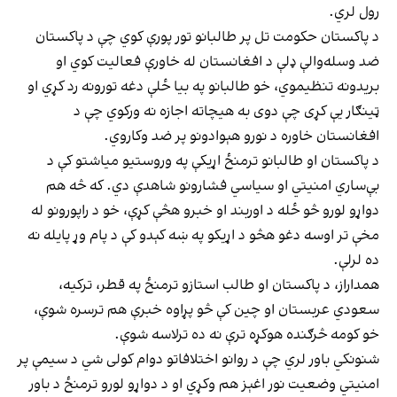
رول لري.
د پاکستان حکومت تل پر طالبانو تور پورې کوي چې د پاکستان
ضد وسله‌والې ډلې د افغانستان له خاورې فعالیت کوي او
بریدونه تنظیموي، خو طالبانو په بیا ځلې دغه تورونه رد کړي او
ټینګار یې کړی چې دوی به هیچاته اجازه نه ورکوي چې د
افغانستان خاوره د نورو هېوادونو پر ضد وکاروي.
د پاکستان او طالبانو ترمنځ اړیکې په وروستیو میاشتو کې د
بې‌ساري امنیتي او سیاسي فشارونو شاهدې دي. که څه هم
دواړو لورو څو ځله د اوربند او خبرو هڅې کړې، خو د راپورونو له
مخې تر اوسه دغو هڅو د اړیکو په ښه کېدو کې د پام وړ پایله نه
ده لرلې.
همداراز، د پاکستان او طالب استازو ترمنځ په قطر، ترکیه،
سعودي عربستان او چین کې څو پړاوه خبرې هم ترسره شوې،
خو کومه څرګنده هوکړه ترې نه ده ترلاسه شوې.
شنونکي باور لري چې د روانو اختلافاتو دوام کولی شي د سیمې پر
امنیتي وضعیت نور اغېز هم وکړي او د دواړو لورو ترمنځ د باور