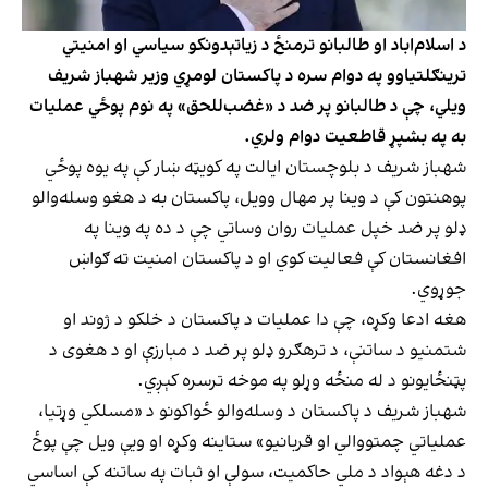
د اسلام‌اباد او طالبانو ترمنځ د زیاتېدونکو سیاسي او امنیتي
ترینګلتیاوو په دوام سره د پاکستان لومړي وزیر شهباز شریف
ویلي، چې د طالبانو پر ضد د «غضب‌للحق» په نوم پوځي عملیات
به په بشپړ قاطعیت دوام ولري.
شهباز شریف د بلوچستان ایالت په کویټه ښار کې په یوه پوځي
پوهنتون کې د وینا پر مهال وویل، پاکستان به د هغو وسله‌والو
ډلو پر ضد خپل عملیات روان وساتي چې د ده په وینا په
افغانستان کې فعالیت کوي او د پاکستان امنیت ته ګواښ
جوړوي.
هغه ادعا وکړه، چې دا عملیات د پاکستان د خلکو د ژوند او
شتمنیو د ساتنې، د ترهګرو ډلو پر ضد د مبارزې او د هغوی د
پټنځایونو د له منځه وړلو په موخه ترسره کېږي.
شهباز شریف د پاکستان د وسله‌والو ځواکونو د «مسلکي وړتیا،
عملیاتي چمتووالي او قربانیو» ستاینه وکړه او ویې ویل چې پوځ
د دغه هېواد د ملي حاکمیت، سولې او ثبات په ساتنه کې اساسي