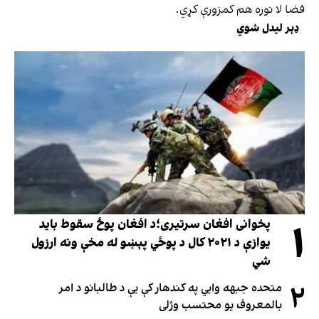
فضا لا نوره هم کمزورې کړي.
ډېر لیدل شوي
۱
پخوانی افغان سرتیری؛د افغان پوځ سقوط باید
یوازې د ۲۰۲۱ کال د پوځي پېښو له مخې ونه ارزول
شي
۲
متحده جبهه وايي په کندهار کې یې د طالبانو د امر
بالمعروف یو محتسب وژلی