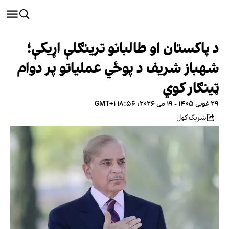
د پاکستان او طالبانو ترینګلې اړیکې؛
شهباز شریف د پوځي عملیاتو پر دوام
ټینګار کوي
۲۹ غویی ۱۴۰۵ - ۱۹ می ۲۰۲۶، ۱۸:۵۶ GMT+۱
شریک کول