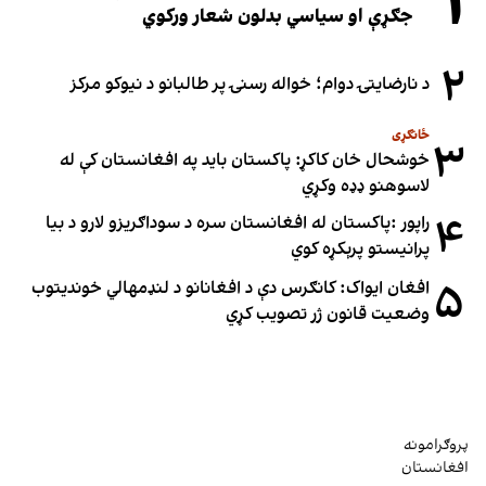
۱
جګړې او سیاسي بدلون شعار ورکوي
۲
د نارضایتۍ دوام؛ خواله رسنۍ پر طالبانو د نیوکو مرکز
ځانګړی
۳
خوشحال خان کاکړ: پاکستان بايد په افغانستان کې له
لاسوهنو ډډه وکړي
۴
راپور :پاکستان له افغانستان سره د سوداګریزو لارو د بیا
پرانیستو پرېکړه کوي
۵
افغان ایواک: کانګرس دې د افغانانو د لنډمهالي خوندیتوب
وضعیت قانون ژر تصویب کړي
پروګرامونه
افغانستان