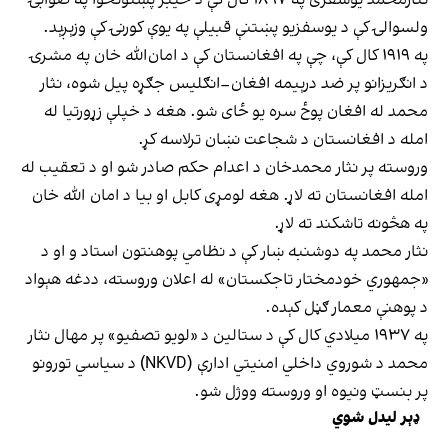
ولسوالۍ کې د یوسفزیو پښتنې قبیلې په یوې کورنۍ کې وزېږېد.
په ۱۹۱۹ کال کې، چې په افغانستان کې د امان‌الله خان په مشرۍ
د انګریزانو پر ضد درېیمه افغان–انګلیس جګړه پیل شوه، نثار
محمد له افغان پوځ سره یو ځای شو. هغه د خپلې زړورتیا له
امله د افغانستان د شجاعت نښان ترلاسه کړ.
وروسته پر نثار محمدخان د اعدام حکم صادر شو او د تعقیب له
امله افغانستان ته لاړ. هغه لومړی کابل او بیا د امان الله خان
په هڅونه تاشکند ته لاړ.
نثار محمد په دوشنبه ښار کې د نظامي پوهنتون استاد و او د
«جمهوري خودمختار تاجکستان» له اعلان وروسته، ددغه هېواد
د پوهنې معمار ګڼل کېده.
په ۱۹۳۷ میلادي کال کې د ستالین د «لویو تصفیو» پر مهال نثار
محمد د شوروي داخلي امنیتي ادارې (NKVD) د سیاسي تورونو
پر بنسټ ونیوه او وروسته ووژل شو.
ډېر لیدل شوي