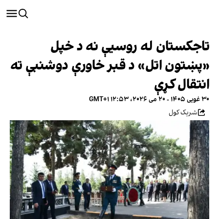
تاجکستان له روسیې نه د خپل
«پښتون اتل» د قبر خاورې دوشنبې ته
انتقال کړې
۳۰ غویی ۱۴۰۵ - ۲۰ می ۲۰۲۶، ۱۲:۵۳ GMT+۱
شریک کول