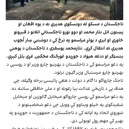
تاجکستان د مسکو له دونسکوي هدیرې نه د یوه افغان او
پښتون اتل نثار محمد او دوو نورو تاجکستاني اتلانو د قبرونو
خاورې او ایرې د یولړ مراسمو په ترڅ کې د دوشنبې ښار لُچوب
هدیرې ته انتقال کړې. نثارمحمد یوسفزی د تاجکستان د پوهنې
بنسټګر او ددغه هېواد د جوړېدو غورځنګ مخکښ غړی بلل کیږي.
په دغو مراسمو کې د تاجکستان د بهرنیو چارو وزیر او د روسیې د
بهرنیو چارو مرستیال وزیر ګډون درلود.
تاجک چارواکو دا ګام د دولت د هغې پالیسۍ برخه وګڼله، چې
هدف یې د تاریخي عدالت بیا رغونه او د ملي حافظې ساتنه ده.
په دغو مراسمو کې روسي چارواکو میخایل ګالوزین او میخایل
شفیدکوی په خپلو ویناوو کې وویل چې دغو شخصیتونو د
شوروي اتحاد په اډانه کې د تاجکستان د جمهوریت د جوړېدو په
بهیر کې مهم رول لوبولی دی.
نثارمحمد یوسفزی په ۱۸۹۷ کال کې د خیبر پښتونخوا په صوابۍ