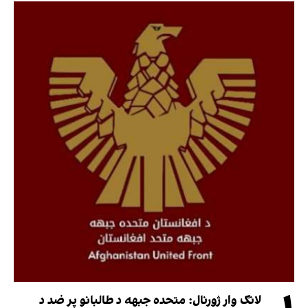
لانګ وار ژورنال: متحده جبهه د طالبانو پر ضد د