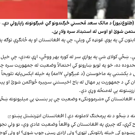
لوع‌نیوز) د مالک سعد مُحسني څرګندونو ګڼ غبرګونونه راپارولي دي. پ
تمن شوئ او اوس له استبداد سره ولاړ یئ.
بتون کې په یوې غونډه کې ویلي، چې په افغانستان او په ځانګړې توګه
ځي. ښځې کولای شي په یوازې سر له کوره بهر ووځي، اړې نه‌دي، چې خ
حدوده ده، خو په لویو ښارونو کې احتمالاً وضعیت له جمهوریت سره چندا
د افغانستان د ملي امنیت پخواني رييس رحمت‌الله نبیل د یکشنب
ان کې د جمهوریت پر مهال له باج اخیستنې سربېره ځواکمن شوئ او پیسې
زښتونه یې له‌منځه وړي دي.
ه افغانستان کې «شرموونکی» وضعیت چې پر بنسټ یې میلیونونه ښځې له ز
 د ښځو د نه پرمختګ لاملونه دي | افغانستان انټرنشنل پښتو
 کړې، که چېرې په افغانستان کې واقعاً وضعیت عادي وي، نو ولې نجونې
 پرېښودو کې خپله راتلونکې لټوي؟ ولې ازادې رسنۍ چوپ شوي؟ او ولې کوچ