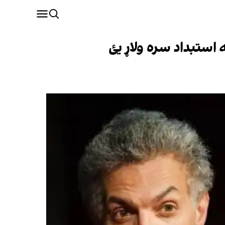
استبداد سره ولاړ یئ