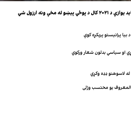
 مخې ونه ارزول شي
 بیا پرانیستو پرېکړه کوي
ګړې او سیاسي بدلون شعار ورکوي
له لاسوهنو ډډه وکړي
 بالمعروف یو محتسب وژلی