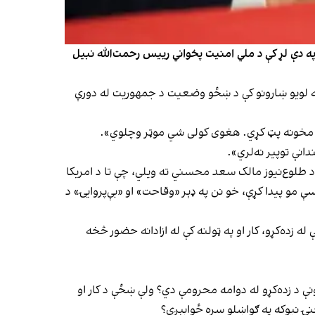
ه دې لړ کې د ملي امنیت پخواني رييس رحمت‌الله نبیل
 په لویو ښارونو کې د ښځو وضعیت د جمهوریت له دورې
پل مخونه پټ کړي. هغوی کولی شي موټر وچلوي».
نې توپیر نه‌لري».
ې په ماخوستن (د غبرګولي ۱۷مه) په خپله اېکس‌پاڼه تلویحاً د طلوع‌نیوز مالک سعد محسني ته ویلي، چې تا د امریکا
 مو پیدا کړې، خو نن په ډېر «وقاحت» او «بې‌پروایۍ» د
ده‌کړو، کار او په ټولنه کې له ازادانه حضور څخه
 د زده‌کړو له دوامه محرومې دي؟ ولې ښځې د کار او
نۍ نیوکه په ګواښلو سره ځوابېږي؟