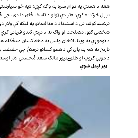
هغه د همدې په دوام سره په ډاګه کړې: «په څو سپارښتي م
نبیل څرګنده کړې: «تر دې ټولو د تاسف ځای دا دی، چې ځی
ترلاسه کوله، نن د استبداد د مدافعانو په لیکه کې ولاړ
شخصي ګټو، مصلحت او واک ته د نږدې کېدو قرباني کړي»
د نوموړي په وینا، افغان ولس به هغه کسان هېڅکله هم ه
تاریخ به هم په پای کې د هغو کسانو ترمنځ چې حقیقت ی
د موبي ګروپ او طلوع‌نیوز مالک سعد مُحسني لاتر اوسه د
ډېر لیدل شوي