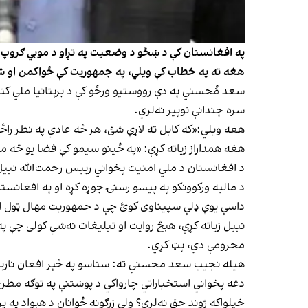
په افغانستان کې د ښځو د وضعیت په تړاو د موبي ګروپ (ط
هغه ته په خطاب کې ویلي، په جمهوريت کې ځواکمن او ش
سعد مُحسني په دې رووستیو ورځو کې د برېتانیا ملي کتا
سره چندانې توپیر نه‌لري.
هغه ویلي:«که کابل ته لاړې شئ، هر څه عادي په نظر را
هغه همداراز زیاته کړې: «په ځينو سیمو کې فضا یو څه م
د مالیه ورکوونکو په پیسو رسنۍ جوړه کړه او په افغانست
داسې یوې ډلې سپيناوی کوئ چې د جمهوریت مهال ټول ار
نبیل زیاته کړې، هېڅ روایت او تبلیغات نه‌شي کولی چې پ
محرومې دي، پټ کړي.
هيله نجيب سعد محسني ته: ستاسو په څېر افغان نارينه
دغه پخواني استخباراتي چارواکي د پوښتنې په توګه مطرح
خپلواکه ژوند حق نه‌لري؟ ولې زرګونه ځوانان د هېواد په