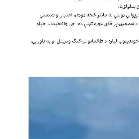
 بدلولئ».
یوالې ټولنې له ملاتړ څخه ډوډۍ، اعتبار او شتمني
ره د همغږۍ پر ځای غوره ګڼلې ده، چې واقعیت د خپلو
دیتوب لپاره د ظالمانو تر څنګ ودرېدل او په باور یې،