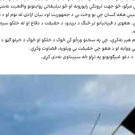
رکو، څو جهت لرونکي راپورونه او څو تبلیغاتي روایتونو واقعیت نه‌شئ
نې هغه کسان چې یو وخت یې د جمهوریت اود بیان ازادۍ له نوم او د نړ
 دي. هغوی د قربانیانو تر څنګ د درېدو، د حقیقت د دفاع او له خلکو س
.
ېر نه‌کړي، چې په سختو ورځو کې څوک د خلکو او څوک د خپلو ګټو د خون
ې ووایه او د هغو چې حقیقت یې وپلوره، قضاوت وکړي.
 دغو غبرګونونو په تړاو څه سپیناوی نه‌دی کړی.