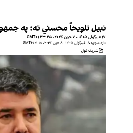
نبیل تلویحاً محسني ته: په جمهو
۱۷ غبرگولی ۱۴۰۵ - ۷ جون ۲۰۲۶، ۲۳:۲۵ GMT+۱
تازه شوی: ۱۸ غبرگولی ۱۴۰۵ - ۸ جون ۲۰۲۶، ۰۱:۱۸ GMT+۱
شریک کول