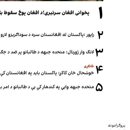
۱
پخوانی افغان سرتیری؛د افغان پوځ سقوط باید یوازې د ۲۰۲۱ کال د پوځي پېښو له
۲
راپور :پاکستان له افغانستان سره د سوداګریزو لارو د
۳
لانګ وار ژورنال: متحده جبهه د طالبانو پر ضد د ج
۴
ځانګړی
خوشحال خان کاکړ: پاکستان بايد په افغانستان کې 
۵
متحده جبهه وايي په کندهار کې یې د طالبانو د امر
پروګرامونه