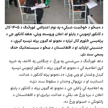
د «ښځو د خوځښت شبکې» په نوم اعتراضي غورځنګ د ۱۴۰۵ کال
د کانکور ازموینې د پایلو له اعلان وروسته ویلي، هغه کانکور چې د
پرله‌پسې څلورم کال لپاره د نجونو له ګډون پرته ترسره کېږي، د
جنسیتي اپارتاید او د افغانستان د ښځو د سیستماتیک حذف
رسمي سند دی.
دغه غورځنګ د سې‌شنبې په ورځ، د چنګاښ په ۱۶مه، په خپره
کړې اعلامیه کې د نجونو له ګډون پرته د کانکور ازموینې ترسره
کېدل وغندل او ویې ویل: «د نجونو پرته کانکور د عدالت،
انسانیت او د نړۍوال وجدان د سقوط سند دی».
په اعلامیه کې راغلي چې د نجونو له ګډون پرته د کانکور د پایلو
اعلان د بریا ورځ نه، بلکې د عدالت، برابرۍ او د افغانستان د
راتلونکي د خښولو ورځ ده.