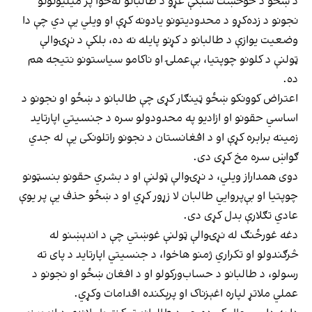
د ښځو د خوځښت شبکې غړو د طالبانو له‌خوا پر میلیونونو
نجونو د زده‌کړو د محدودیتونو یادونه کړې او ویلي یې دي چې دا
وضعیت یوازې د طالبانو د کړنو پایله نه ده، بلکې د نړۍوالې
ټولنې د کلونو چوپتیا، بې‌عملۍ او ناکامو سیاستونو نتیجه هم
ده.
اعتراض کوونکو ښځو ټینګار کړی چې طالبانو د ښځو او نجونو د
اساسي حقونو او ازادیو په محدودولو سره د جنسیتي اپارتاید
زمینه برابره کړې او د افغانستان د نجونو راتلونکی یې له جدي
ګواښ سره مخ کړی دی.
دوی همداراز ویلي، د نړۍوالې ټولنې او د بشري حقونو بنسټونو
چوپتیا او بې‌پروايي طالبان لا زړور کړي او د ښځو حذف یې پر یوې
عادي تګلارې بدل کړی دی.
دغه غورځنګ له نړۍوالې ټولنې غوښتي چې د اندېښنو له
څرګندولو او تکراري ژمنو هاخوا، د جنسیتي اپارتاید د پای ته
رسولو، د طالبانو د حساب‌ورکولو او د افغان ښځو او نجونو د
عملي ملاتړ لپاره اغېزناک او پرېکنده اقدامات وکړي.