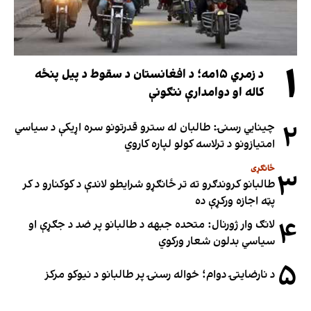
۱
د زمري ۱۵مه؛ د افغانستان د سقوط د پیل پنځه
کاله او دوامدارې ننګونې
۲
چینایي رسنۍ: طالبان له سترو قدرتونو سره اړیکې د سیاسي
امتیازونو د ترلاسه کولو لپاره کاروي
ځانګړی
۳
طالبانو کروندګرو ته تر ځانګړو شرایطو لاندې د کوکنارو د کر
پټه اجازه ورکړې ده
۴
لانګ وار ژورنال: متحده جبهه د طالبانو پر ضد د جګړې او
سیاسي بدلون شعار ورکوي
۵
د نارضایتۍ دوام؛ خواله رسنۍ پر طالبانو د نیوکو مرکز