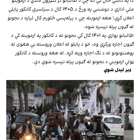
دا په داسې حال کې ده چې د طالبانو تر کنټرول لاندې د ازموینو
ملي ادارې د دوشنبې په ورځ د ۱۴۰۵ کال د سراسري کانکور پایلې
اعلان کړې؛ هغه ازموینه چې د پرله‌پسې څلورم کال لپاره د نجونو
له ګډون پرته ترسره شوه.
طالبانو یوازې په ۱۴۰۱ کال کې نجونو ته د کانکور په ازموینه کې د
ګډون اجازه ورکړې وه، خو د پایلو له اعلان وروسته یې هغوی ته
پوهنتونونو ته د تګ اجازه ورنه کړه. له هغه وروسته د کانکور
ټولې ازموینې د نجونو له ګډون پرته ترسره شوې دي.
ډېر لیدل شوي