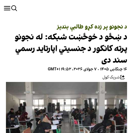
د نجونو پر زده کړو طالبي بندیز
د ښځو د خوځښت شبکه: له نجونو
پرته کانکور د جنسیتي اپارتاید رسمي
سند دی
۱۶ چنگاښ ۱۴۰۵ - ۷ جولای ۲۰۲۶، ۱۹:۵۲ GMT+۱
شریک کول