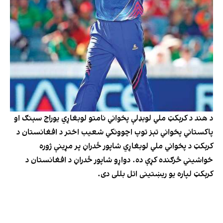
د هند د کرېکټ ملي لوبډلې پخواني نامتو لوبغاړي یوراج سېنګ او
پاکستاني پخواني تېز توپ اچوونکي شعیب اختر د افغانستان د
کرېکټ د پخواني ملي لوبغاړي شاپور ځدراڼ پر مړینې ژوره
خواشیني څرګنده کړې ده. دواړو شاپور ځدراڼ د افغانستان د
کرېکټ لپاره یو ریښتینی اتل بللی دی.