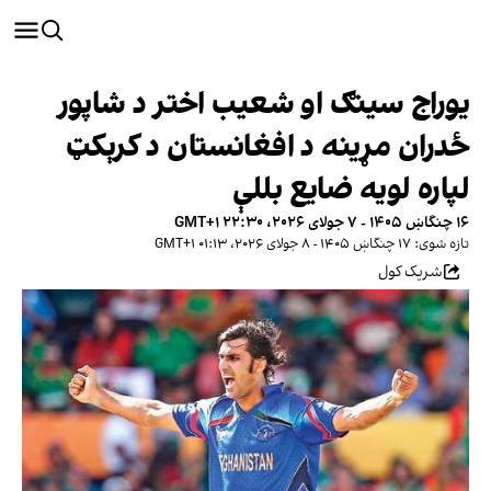
یوراج سینګ او شعیب اختر د شاپور
ځدران مړینه د افغانستان د کرېکټ
لپاره لویه ضایع بللې
۱۶ چنگاښ ۱۴۰۵ - ۷ جولای ۲۰۲۶، ۲۲:۳۰ GMT+۱
تازه شوی: ۱۷ چنگاښ ۱۴۰۵ - ۸ جولای ۲۰۲۶، ۰۱:۱۳ GMT+۱
شریک کول