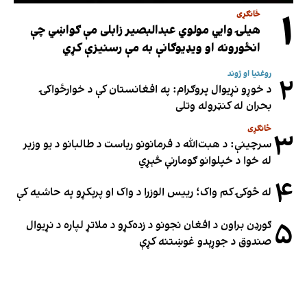
۱
ځانګړی
هیلۍ وایي مولوي عبدالبصیر زابلی مې ګواښي چې
انځورونه او ویډیوګانې به مې رسنیزې کړي
روغتیا او ژوند
۲
د خوړو نړیوال پروګرام: په افغانستان کې د خوارځواکۍ
بحران له کنټروله وتلی
ځانګړی
۳
سرچینې: د هبت‌الله د فرمانونو ریاست د طالبانو د یو وزیر
له خوا د خپلوانو ګومارنې څېړي
۴
له څوکۍ کم واک؛ رییس الوزرا د واک او پرېکړو په حاشیه کې
۵
ګورډن براون د افغان نجونو د زده‌کړو د ملاتړ لپاره د نړیوال
صندوق د جوړېدو غوښتنه کړې