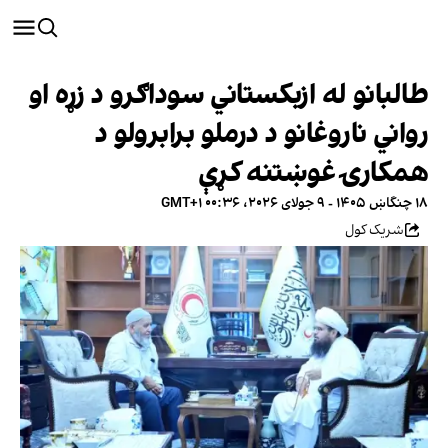
طالبانو له ازبکستاني سوداګرو د زړه او
رواني ناروغانو د درملو برابرولو د
همکارۍ غوښتنه کړې
۱۸ چنگاښ ۱۴۰۵ - ۹ جولای ۲۰۲۶، ۰۰:۳۶ GMT+۱
شریک کول