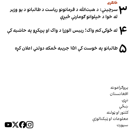
ځانګړی
۳
سرچینې: د هبت‌الله د فرمانونو ریاست د طالبانو د یو وزیر
له خوا د خپلوانو ګومارنې څېړي
۴
له څوکۍ کم واک؛ رییس الوزرا د واک او پرېکړو په حاشیه کې
۵
طالبانو په خوست کې ۱۵۱ جریبه ځمکه دولتي اعلان کړه
پروګرامونه
افغانستان
نړۍ
ښځې
کلتور او ټولنه
معلومات او ټېکنالوژي
سپورت