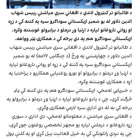
د طالبانو تر کنټرول لاندې د افغاني سرې میاشتې رييس شهاب‌
الدین دلاور له یو شمېر ازبکستاني سوداګرو سره په کتنه کې د زړه
او رواني ناروغانو لپاره د اړتیا وړ درملو د برابرولو غوښتنه وکړه.
ازبکستاني سوداګرو هم په دې برخه کې د همکارۍ ټټر وواهه.
د طالبانو تر کنټرول لاندې د افغاني سرې میاشتې رييس شهاب‌
الدین دلاور د چهارشنبې په ورځ (د چنګاښ ۱۷مه) له یو شمېر
ازبکستاني سوداګرو سره په کتنه کې د زړه او رواني ناروغانو لپاره
د اړتیا وړ درملو د برابرولو او نورو روغتیايي همکاریو د پراختیا په
اړه د همکارۍ غوښتنه وکړه.
د خبرپاڼې له‌مخې، ازبکستاني سوداګرو هم په دې کتنه کې ډاډ
څرګند کړی، چې د یادو ناروغانو لپاره د اړتیا وړ درملو د برابرولو په
برخه کې به له دې ادارې سره لازمې همکارۍ وکړي.
د افغاني سرې میاشتې د معلوماتو له‌مخې، دې ادارې د سوري
زړه ناروغانو د درملنې لپاره یو مجهز تخصصي روغتون جوړ کړی،
چې په نږدې راتلونکي کې به خپل فعالیت پیل کړي او په کلني ډول