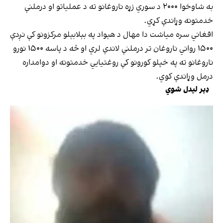
به شاوخوا ۲۰۰۰ د سوري زړه ناروغانو ته د عملیاتو او درملنې
خدمتونه وړاندې کړي.
افغاني سره میاشت دا مهال د هېواد په بېلابېلو مرکزونو کې نږدې
۱۵۰۰ رواني ناروغان تر درملنې لاندې لري او څه د پاسه ۱۵۰۰ نورو
ناروغانو ته په خپلو کورونو کې روغتیايي خدمتونه او دوامداره
درمل وړاندې کوي.
ډېر لیدل شوي