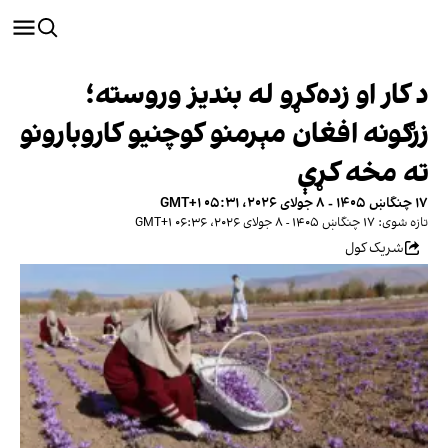
د کار او زده‌کړو له بندیز وروسته؛
زرګونه افغان مېرمنو کوچنیو کاروبارونو
ته مخه کړې
۱۷ چنگاښ ۱۴۰۵ - ۸ جولای ۲۰۲۶، ۰۵:۳۱ GMT+۱
تازه شوی: ۱۷ چنگاښ ۱۴۰۵ - ۸ جولای ۲۰۲۶، ۰۶:۳۶ GMT+۱
شریک کول