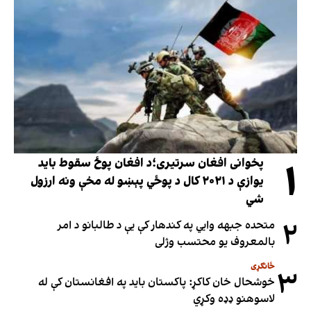
۱
پخوانی افغان سرتیری؛د افغان پوځ سقوط باید
یوازې د ۲۰۲۱ کال د پوځي پېښو له مخې ونه ارزول
شي
۲
متحده جبهه وايي په کندهار کې یې د طالبانو د امر
بالمعروف یو محتسب وژلی
ځانګړی
۳
خوشحال خان کاکړ: پاکستان بايد په افغانستان کې له
لاسوهنو ډډه وکړي