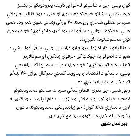
کوي ویلي، چې د طالبانو له‌خوا پر نارینه پېرودونکو تر بندیز
وروسته یې د شاتو خرڅلاو کم شوی او حتی د یوه طالب چارواکي
سره تر لفظي شخړې وروسته ۲۰ ورځې زنداني شوې هم وه. هغې
ویلي: «حکومت وايي د ښځو له سوداګرۍ ملاتړ کوي؛ خو هره ورځ
نوي محدودیتونه لګېږي».
د طالبانو د کار او ټولنیزو چارو وزارت بیا وايي، ښځې کولی شي د
هېواد د اصولو په چوکاټ کې حرفوي زده‌کړې او سوداګریز
فعالیتونه ترسره کړي؛ خو د وزارت ویاند سمیع‌الله ابراهیمي
ویلي، د ښځو د اقتصادي پیاوړتیا کمېټې سږ کال یوازې ۲۶ ښځو
ته د کار زمینه برابره کړې ده.
راپور ښيي، چې ډېری افغان ښځې سره له سختو محدودیتونو
لاهم د خپلو کورنیو د ملاتړ او د ژوند د دوام لپاره د سوداګرۍ له
لارې د مبارزې هڅه کوي؛ خو زیاتېدونکي محدودیتونه د دوی
راتلونکی له لا ډېرو ننګونو سره مخ کړی دی.
ډېر لیدل شوي