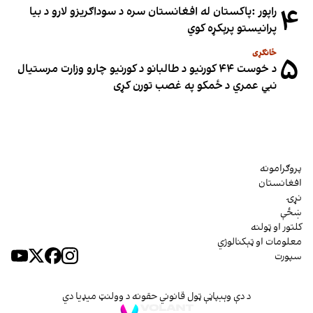
۴
راپور :پاکستان له افغانستان سره د سوداګریزو لارو د بیا
پرانیستو پرېکړه کوي
ځانګړی
۵
د خوست ۴۴ کورنیو د طالبانو د کورنیو چارو وزارت مرستیال
نبي عمري د ځمکو په غصب تورن کړی
پروګرامونه
افغانستان
نړۍ
ښځې
کلتور او ټولنه
معلومات او ټېکنالوژي
سپورت
د دې وېبپاڼې ټول قانوني حقونه د وولنټ میډیا دي