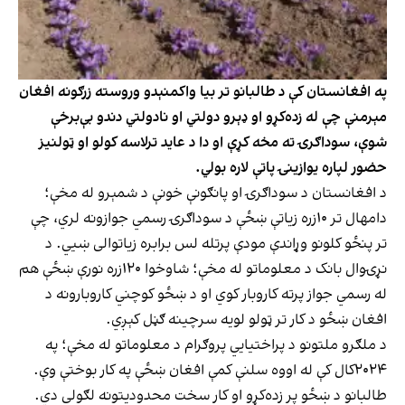
په افغانستان کې د طالبانو تر بیا واکمنېدو وروسته زرګونه افغان
مېرمنې چې له زده‌کړو او ډېرو دولتي او نادولتي دندو بې‌برخې
شوې، سوداګرۍ ته مخه کړې او دا د عاید ترلاسه کولو او ټولنیز
حضور لپاره یوازینۍ پاتې لاره بولي.
د افغانستان د سوداګرۍ او پانګونې خونې د شمېرو له مخې؛
دامهال تر ۱۰زره زیاتې ښځې د سوداګرۍ رسمي جوازونه لري، چې
تر پنځو کلونو وړاندې مودې پرتله لس برابره زیاتوالی ښيي. د
نړۍوال بانک د معلوماتو له مخې؛ شاوخوا ۱۲۰زره نورې ښځې هم
له رسمي جواز پرته کاروبار کوي او د ښځو کوچني کاروبارونه د
افغان ښځو د کار تر ټولو لویه سرچینه ګڼل کېږي.
د ملګرو ملتونو د پراختیايي پروګرام د معلوماتو له مخې؛ په
۲۰۲۴کال کې له اووه سلنې کمې افغان ښځې په کار بوختې وې.
طالبانو د ښځو پر زده‌کړو او کار سخت محدودیتونه لګولي دي.