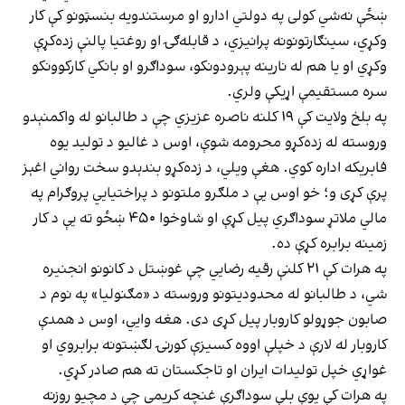
ښځې نه‌شي کولی په دولتي ادارو او مرستندویه بنسټونو کې کار
وکړي، سینګارتونونه پرانیزي، د قابله‌ګۍ او روغتیا پالنې زده‌کړې
وکړي او یا هم له نارینه پېرودونکو، سوداګرو او بانکي کارکوونکو
سره مستقیمې اړیکې ولري.
په بلخ ولایت کې ۱۹ کلنه ناصره عزیزي چې د طالبانو له واکمنېدو
وروسته له زده‌کړو محرومه شوې، اوس د غالیو د تولید یوه
فابریکه اداره کوي. هغې ویلي، د زده‌کړو بندېدو سخت رواني اغېز
پرې کړی و؛ خو اوس یې د ملګرو ملتونو د پراختیايي پروګرام په
مالي ملاتړ سوداګري پیل کړې او شاوخوا ۴۵۰ ښځو ته یې د کار
زمینه برابره کړې ده.
په هرات کې ۲۱ کلنې رقیه رضایي چې غوښتل د کانونو انجنیره
شي، د طالبانو له محدودیتونو وروسته د «مګنولیا» په نوم د
صابون جوړولو کاروبار پیل کړی دی. هغه وايي، اوس د همدې
کاروبار له لارې د خپلې اووه کسیزې کورنۍ لګښتونه برابروي او
غواړي خپل تولیدات ایران او تاجکستان ته هم صادر کړي.
په هرات کې یوې بلې سوداګرې غنچه کریمي چې د مچیو روزنه