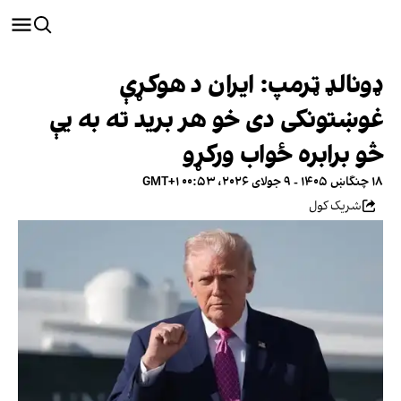
ډونالډ ټرمپ: ایران د هوکړې
غوښتونکی دی خو هر برید ته به یې
څو برابره ځواب ورکړو
۱۸ چنگاښ ۱۴۰۵ - ۹ جولای ۲۰۲۶، ۰۰:۵۳ GMT+۱
شریک کول