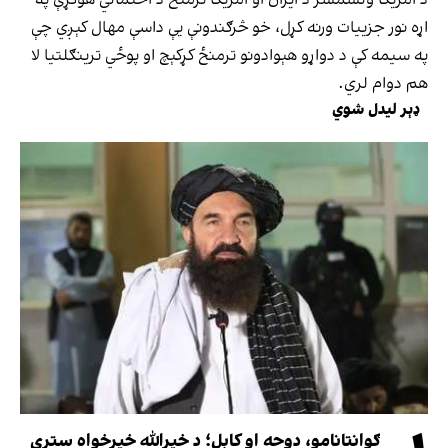
اړه نور جزییات ورنه کړل، خو څرګندونې یې داسې مهال کېږي چې
په سیمه کې د دواړو هېوادونو ترمنځ کړکېچ او پوځي ترینګلتیا لا
هم دوام لري.
ډېر لیدل شوي
ګوانتانامو، دوحه او کابل؛ د خیرالله خیرخواه ستړی