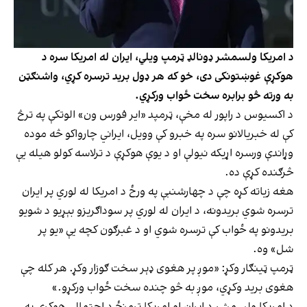
د امریکا ولسمشر ډونالډ ټرمپ ویلي، ایران له امریکا سره د
هوکړې غوښتونکی دی، خو که هر ډول برید ترسره کړي، واشنګټن
به ورته څو برابره سخت ځواب ورکړي.
د اکسیوس د راپور له مخې، ټرمپد «ایر فورس ون» الوتکې په ترڅ
کې له خبریالانو سره په خبرو کې وویل، ایراني چارواکو څه موده
وړاندې ورسره اړیکه نیولې او د یوې هوکړې د ترلاسه کولو هیله یې
څرګنده کړې ده.
هغه زیاته کړه چې د چهارشنبې په ورځ د امریکا له لوري پر ایران
ترسره شوي بریدونه، د ایران له لوري پر سوداګریزو بېړیو د شویو
بریدونو په ځواب کې ترسره شوي او د غبرګون کچه یې «یو پر
شل» وه.
ټرمپ ټینګار وکړ: «موږ پر هغوی ډېر سخت ګوزار وکړ. هر کله چې
هغوی برید وکړي، موږ به څو چنده سخت ځواب ورکړو.»
د امریکا ولسمشر د ایران او امریکا ترمنځ د احتمالي هوکړې په