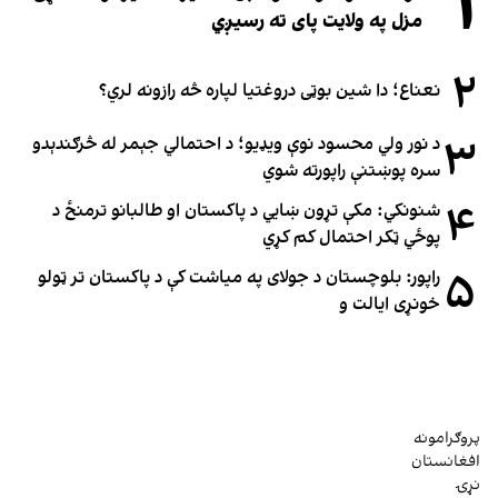
۱
مزل په ولایت پای ته رسیږي
۲
نعناع؛ دا شین بوټی دروغتیا لپاره څه رازونه لري؟
۳
د نور ولي محسود نوې ویډیو؛ د احتمالي جېمر له څرګندېدو
سره پوښتنې راپورته شوي
۴
شنونکي: مکې تړون ښايي د پاکستان او طالبانو ترمنځ د
پوځي ټکر احتمال کم کړي
۵
راپور: بلوچستان د جولای په میاشت کې د پاکستان تر ټولو
خونړی ایالت و
پروګرامونه
افغانستان
نړۍ