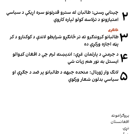
۲
چینایي رسنۍ: طالبان له سترو قدرتونو سره اړیکې د سیاسي
امتیازونو د ترلاسه کولو لپاره کاروي
ځانګړی
۳
طالبانو کروندګرو ته تر ځانګړو شرایطو لاندې د کوکنارو د کر
پټه اجازه ورکړې ده
۴
د جرمني د پارلمان غړې: اندېښنه لرم چې د افغان کډوالو
ایستل به نور هم زیات شي
۵
لانګ وار ژورنال: متحده جبهه د طالبانو پر ضد د جګړې او
سیاسي بدلون شعار ورکوي
پروګرامونه
افغانستان
نړۍ