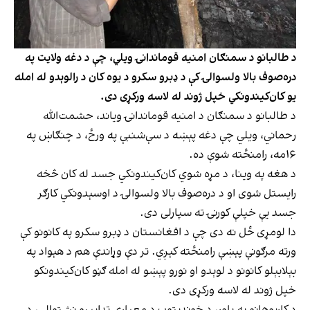
د طالبانو د سمنګان امنیه قوماندانۍ ویلي، چې د دغه ولایت په
دره‌صوف بالا ولسوالۍ کې د ډبرو سکرو د یوه کان د رالوېدو له امله
یو کان‌کیندونکي خپل ژوند له لاسه ورکړی دی.
د طالبانو د سمنګان د امنیه قوماندانۍ ویاند، حشمت‌الله
رحماني، ویلي چې دغه پېښه د سې‌شنبې په ورځ، د چنګاښ په
۱۶مه، رامنځته شوې ده.
د هغه په وینا، د مړه شوي کان‌کیندونکي جسد له کان څخه
رایستل شوی او د دره‌صوف بالا ولسوالۍ د اوسېدونکي کارګر
جسد یې خپلې کورنۍ ته سپارلی دی.
دا لومړی ځل نه دی چې د افغانستان د ډبرو سکرو په کانونو کې
ورته مرګونې پېښې رامنځته کېږي. تر دې وړاندې هم د هېواد په
بېلابېلو کانونو د لوېدو او نورو پېښو له امله ګڼو کان‌کیندونکو
خپل ژوند له لاسه ورکړی دی.
د کارپوهانو په باور، د خوندیتوب د معیاري تدابیرو نشتوالی، د