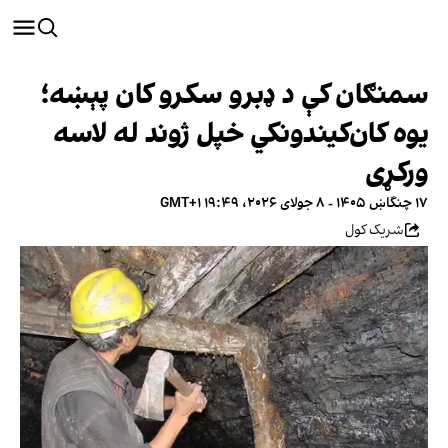
سمنګان کې د ډبرو سکرو کان پېښه؛
یوه کان‌کیندونکي خپل ژوند له لاسه
ورکړی
۱۷ چنگاښ ۱۴۰۵ - ۸ جولای ۲۰۲۶، ۱۹:۴۹ GMT+۱
شریک کول