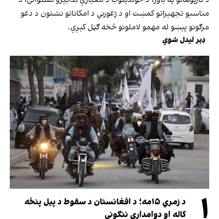
مناسبو تجهیزاتو کمښت او د ژغورنې د امکاناتو نشتون د دغو
مرګونو پېښو له مهمو لاملونو څخه ګڼل کېږي.
ډېر لیدل شوي
۱
د زمري ۱۵مه؛ د افغانستان د سقوط د پیل پنځه
کاله او دوامدارې ننګونې