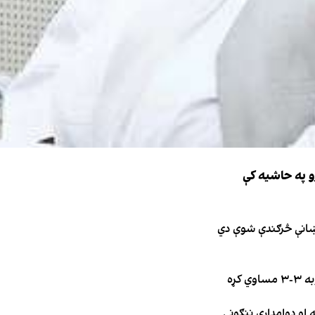
و په حاشیه کې
نښانې څرګندې شوې دي
کړه