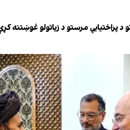
و د پراختیایي مرستو د زیاتولو غوښتنه کړې