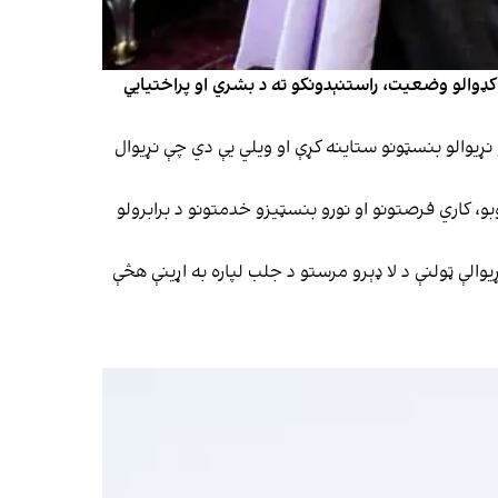
ن کډوالو وضعیت، راستنېدونکو ته د بشري او پراختیایي
 نړیوالو بنسټونو ستاینه کړې او ویلي یې دي چې نړیوال
بو، کاري فرصتونو او نورو بنسټیزو خدمتونو د برابرولو
والې ټولنې د لا ډېرو مرستو د جلب لپاره به اړینې هڅې