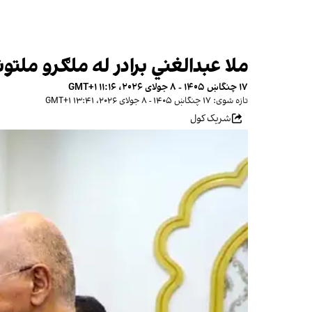
ملا عبدالغني برادر له ملګرو ملتون
۱۷ چنگاښ ۱۴۰۵ - ۸ جولای ۲۰۲۶، ۱۱:۱۶ GMT+۱
تازه شوی: ۱۷ چنگاښ ۱۴۰۵ - ۸ جولای ۲۰۲۶، ۱۳:۴۱ GMT+۱
شریک کول