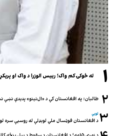
۱
له څوکۍ کم واک؛ رییس الوزرا د واک او پرېکړ
۲
طالبان: په افغانستان کې د «ال‌نینو» پدیدې نښې 
۳
لوبې
د افغانستان فوټسال ملي لوبډلې له روسیې سره لوبه ۳-۳ مساوي 
د زمري ۱۵مه؛ د افغانستان د سقوط د پیل پنځه کاله او دوامدارې ننګونې