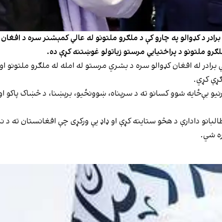
برادر د کډوالو په چارو کې د ملګرو ملتونو له عالي کمېشنر سره د افغا
ملګرو ملتونو د پراختیایي مرستو زیاتولو غوښتنه کړې ده.
ې برادر له افغان کډوالو سره د بشري مرستو له امله له ملګرو ملتونو او
ګړې کړي.
نیو بې‌ځایه شوو کسانو ته د سرپناه، ښوونځیو، برېښنا، د څښاک پاکو او
لبانو دادارې د هڅو ستاینه کړې او ډاډ یې ورکړی چې افغانستان ته د نړی
ره شي.