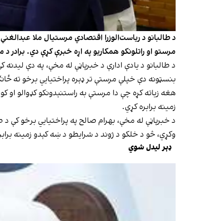
د طالبانو د ریاست‌الوزرا اقتصادي مرستیال ملا عبدالغني 
مرستو او راتلونکو همکاریو په اړه خبرې کړې دي. برادر د 
د طالبانو د یادې ادارې د خبرپاڼې له مخې، په دې لیدنه ک
بنسټونه دې خپلې مرستې تر ډېره پراختیایي برخو ته ځان
هغه زیاته کړه چې دا مرستې به راستنېدونکو کډوالو او کور
زمینه برابره کړي.
د خبرپاڼې له مخې، بهرام صالح په پراختیایي برخو کې د طا
وکړي، څو د خلکو د ژوند د شرایطو د ښه کېدو زمینه براب
ډېر لیدل شوي