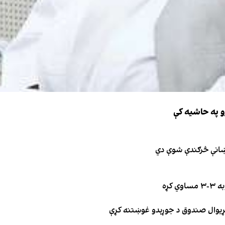
و په حاشیه کې
نښانې څرګندې شوې دي
کړه
د نړیوال صندوق د جوړېدو غوښتنه کړې