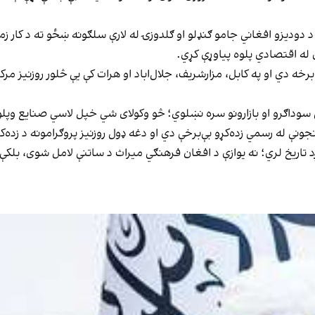
 دودیزو افغاني جامو ګنډلو او ګلدوزۍ له لارې سلګونه ښځو ته د کار ز
 له اقتصادي پلوه پیاوړې کړي.
 سوداګرو او بازارونو سره نښلوي؛ څو وکولای شي خپل لاسي صنایع وپلوري
 کوي، د زردوزۍ دودیز هنر چې تر ۵۰۰ کلونو اوږد تاریخ لري؛ نه یوازې د افغان فرهنګي میراث د س