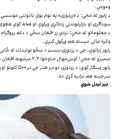
ومومي.
د راپور له مخې؛ د «زردوزۍ» په نوم یوې نادولتي موسسې د
سوداګرۍ او بازارموندنې زده‌کړې ورکوي او هڅه کوي هغوی
ډالره مالي مرسته هم ورکول کېږي.
راپور زیاتوي، چې د زردوزۍ بنسټ د ښځو تولیدات له ځایي
شمېرو له مخې؛ اوس‌مهال شاوخوا ۲،۲ مېلیونه افغان نجونې له رسمي زده‌کړو بې‌برخې دي او دغه ډول روزنیز پروګرامونه د زده‌کړو او عاید ترلاسه کولو مهم بدیل بلل کېږي.
راپور ټینګار
سرچینه هم برابره کړې ده.
ډېر لیدل شوي