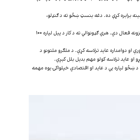
مینه برابره کړې ده. دغه بنسټ ښځو ته د ګنډلو،
د معلوماتو له مخې؛ نږدې زر افغان ښځې د دغه پروګرام برخه دي او په کابل، مزارشریف، جلال‌اباد او هرات کې یې څلور روزنیز مرکزونه فعال دي. هرې ګډونوالې ته د کار د پیل لپاره ۱۰۰
 او دوامداره عاید ترلاسه کړي. د ملګرو ملتونو د
اتنې لامل شوی، بلکې د ښځو لپاره یې د عاید او اقتصادي خپلواکۍ یوه مهمه