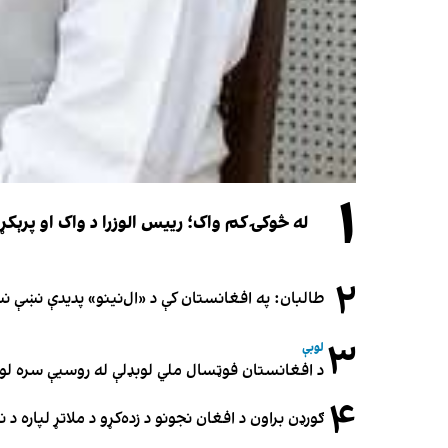
۱
له څوکۍ کم واک؛ رییس الوزرا د واک او پرېکړ
۲
طالبان: په افغانستان کې د «ال‌نینو» پدیدې نښې 
۳
لوبې
د افغانستان فوټسال ملي لوبډلې له روسیې سره لوبه ۳-۳ مساوي 
۴
ګورډن براون د افغان نجونو د زده‌کړو د ملاتړ لپاره 