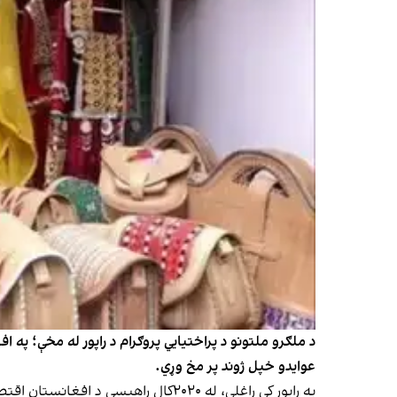
عوایدو خپل ژوند پر مخ وړي.