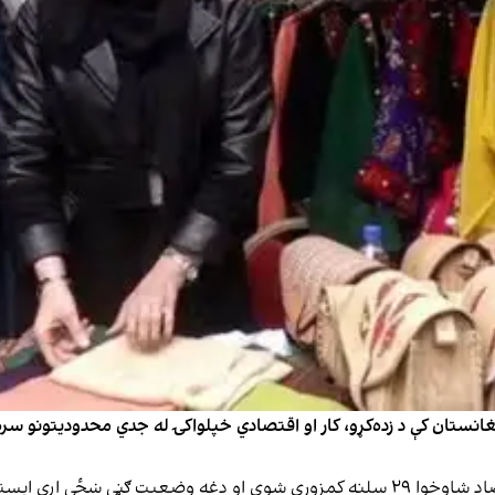
په راپور کې راغلي، له ۲۰۲۰کال راهیسې د افغانستان اقتصاد شاوخوا ۲۹ سلنه کمزوری شوی او