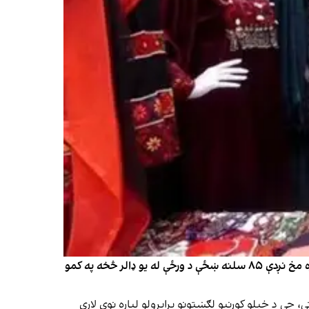
د ملګرو ملتونو د پراختیايي پروګرام د راپور له مخې؛ په افغانستان کې د زده‌کړو، کار او اقتصادي خپلواکۍ له جدي محدودیتونو سره مخ نږدې ۸۵ سلنه ښځې د ورځې له یو ډالر څخه په کمو
 دغه وضعیت ګڼې ښځې اړې اېستې، چې د خپلو کورنیو لګښتونو برابرولو لپاره نوې لارې