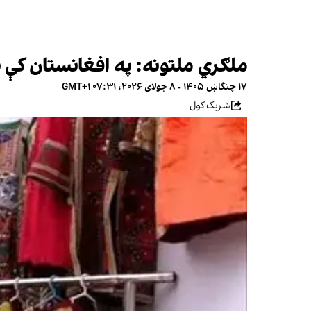
ملګري ملتونه: په افغانستان کې ۸۵ سلنه ښځې د ورځې له یو ډالر څخه په کمو عوایدو ژوند کوي
۱۷ چنگاښ ۱۴۰۵ - ۸ جولای ۲۰۲۶، ۰۷:۳۱ GMT+۱
شریک کول