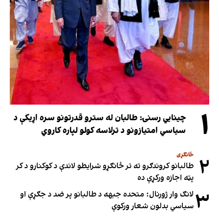
۱
چینایي رسنۍ: طالبان له سترو قدرتونو سره اړیکې د
سیاسي امتیازونو د ترلاسه کولو لپاره کاروي
ځانګړی
۲
طالبانو کروندګرو ته تر ځانګړو شرایطو لاندې د کوکنارو د کر
پټه اجازه ورکړې ده
۳
لانګ وار ژورنال: متحده جبهه د طالبانو پر ضد د جګړې او
سیاسي بدلون شعار ورکوي