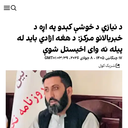
د نیازي د خوشې کېدو په اړه د
خبریالانو مرکز: د هغه ازادي باید له
پیله نه وای اخیستل شوې
۱۷ چنگاښ ۱۴۰۵ - ۸ جولای ۲۰۲۶، ۰۳:۳۹ GMT+۱
شریک کول