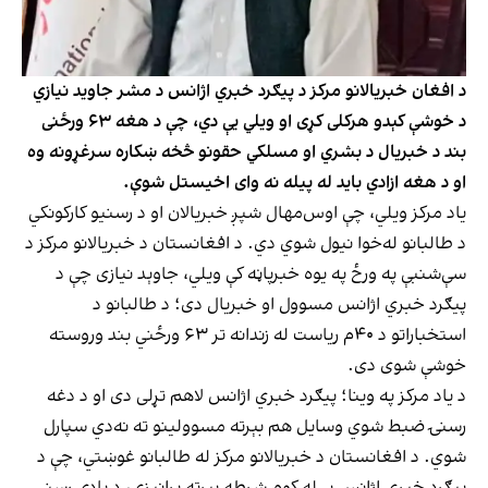
د افغان خبریالانو مرکز د پیګرد خبري اژانس د مشر جاوید نیازي
د خوشې کېدو هرکلی کړی او ویلي یې دي، چې د هغه ۶۳ ورځنی
بند د خبریال د بشري او مسلکي حقونو څخه ښکاره سرغړونه وه
او د هغه ازادي باید له پیله نه وای اخیستل شوې.
یاد مرکز ویلي، چې اوس‌مهال شپږ خبریالان او د رسنیو کارکونکي
د طالبانو له‌خوا نیول شوي دي. د افغانستان د خبریالانو مرکز د
سې‌شنبې په ورځ په یوه خبرپاڼه کې ویلي، جاوېد نیازی چې د
پیګرد خبري اژانس مسوول او خبریال دی؛ د طالبانو د
استخباراتو د ۴۰م ریاست له زندانه تر ۶۳ ورځني بند وروسته
خوشې شوی دی.
د یاد مرکز په وینا؛ پیګرد خبري اژانس لاهم تړلی دی او د دغه
رسنۍ ضبط شوي وسایل هم بېرته مسوولینو ته نه‌دي سپارل
شوي. د افغانستان د خبریالانو مرکز له طالبانو غوښتي، چې د
پیګرد خبري اژانس بې‌له کوم شرطه بېرته پرانیزي، د یادې رسنۍ