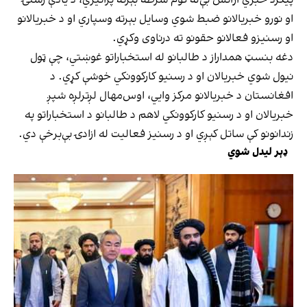
او نورو خبریالانو ضبط شوي وسایل بېرته وسپاري او د خبریالانو
او رسنیزو فعالانو حقونو ته درناوی وکړي.
دغه بنسټ همداراز د طالبانو له استخباراتو غوښتي، چې ټول
نیول شوي خبریالان او د رسنیو کارکوونکي خوشې کړي. د
افغانستان د خبریالانو مرکز وایي، اوس‌مهال لږترلږه شپږ
خبریالان او د رسنیو کارکوونکي لاهم د طالبانو د استخباراتو په
زندانونو کې ساتل کېږي او د رسنیز فعالیت له ازادۍ بې‌برخې دي.
ډېر لیدل شوي