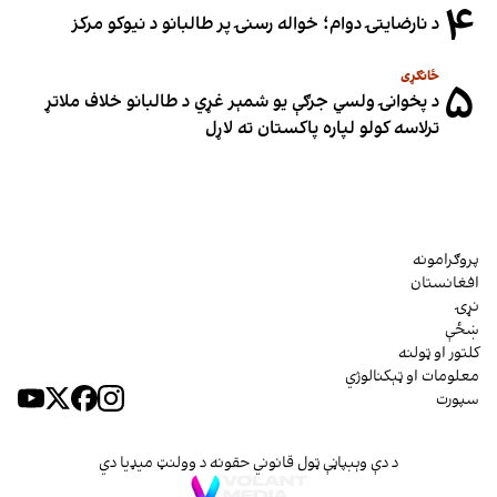
۴
د نارضایتۍ دوام؛ خواله رسنۍ پر طالبانو د نیوکو مرکز
ځانګړی
۵
د پخوانۍ ولسي جرګې یو شمېر غړي د طالبانو خلاف ملاتړ
ترلاسه کولو لپاره پاکستان ته لاړل
پروګرامونه
افغانستان
نړۍ
ښځې
کلتور او ټولنه
معلومات او ټېکنالوژي
سپورت
د دې وېبپاڼې ټول قانوني حقونه د وولنټ میډیا دي