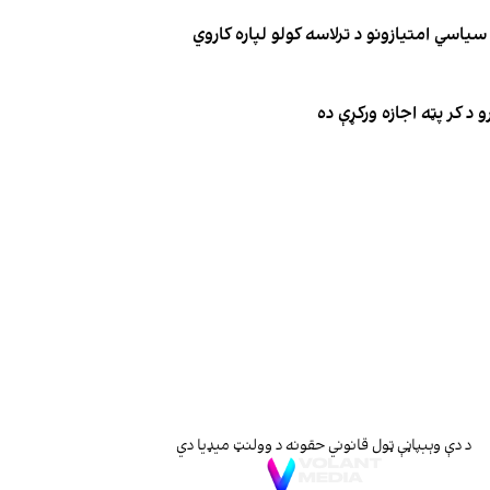
یاسي امتیازونو د ترلاسه کولو لپاره کاروي
 د کر پټه اجازه ورکړې ده
د دې وېبپاڼې ټول قانوني حقونه د وولنټ میډیا دي