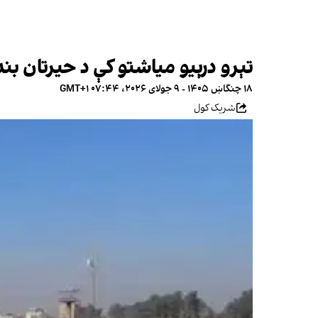
تېرو درېیو میاشتو کې د حیرتان بندر له لارې ۶۶زره ټُنه کورني تولید
۱۸ چنگاښ ۱۴۰۵ - ۹ جولای ۲۰۲۶، ۰۷:۴۴ GMT+۱
شریک کول