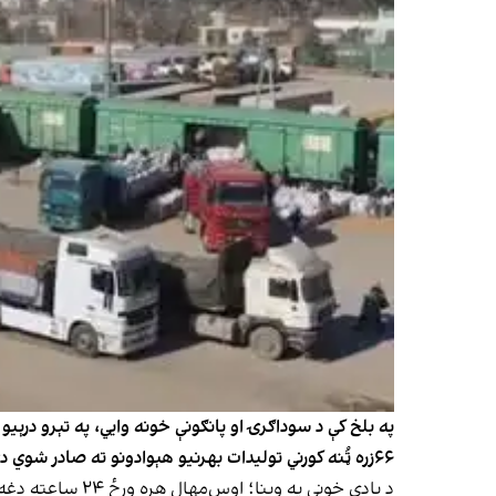
۶۶زره ټُنه کورني تولیدات بهرنیو هېوادونو ته صادر شوي دي.
د یادې خونې په 