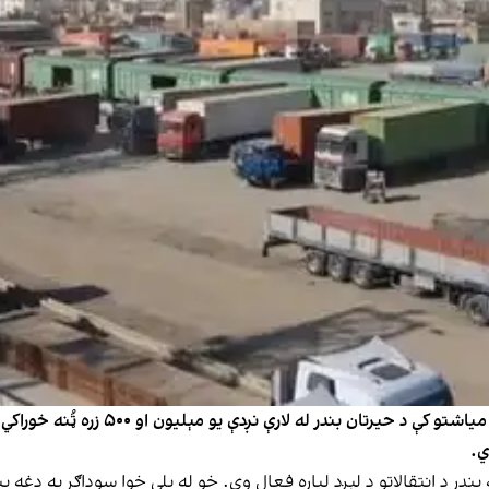
په بلخ کې د سوداګرۍ او پانګونې خونه وای
وینا؛ اوس‌مهال هره ورځ ۲۴ ساعته دغه بندر د انتقالاتو د لېږد لپاره فعال وي. خو له بلې خوا 