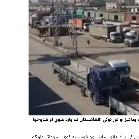
ي، په تېرو درېیو میاشتو کې د حیرتان بندر له لارې نږدې یو مېلیون او ۵۰۰ زره ټُنه خوراکي، ودانیز او نور توکي افغانستان ته وارد شوي او شاوخوا
سوداګر په دغه بندر کې د لا زیاتو اسانتیاوو غوښتنه کوي. سوداګر دارنګه