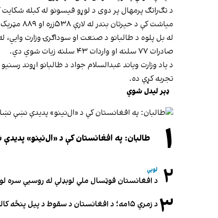
د تګ‌راتګ پرمهال پر دوی د لوړو فیسونو له کبله شکایت ک
میاشت کې د حیرتان بندر له لارې ۵۳۸زره او ۸۸۹ مټریک ټنه انتقالات شوي‌ دي.
صادرات ۷۷ سلنه او واردات ۴۳ سلنه زیات شوي دي.
د یاد وزارت ویاند عبدالسلام جواد د طالبانو اړوند رسنی
تجربه کړې ده.
ډېر لیدل شوي
۱
طالبان: په افغانستان کې د «ال‌نینو» پدید
۲
لوبې
د افغانستان فوټسال ملي لوبډلې له روسیې سره لوبه ۳-۳ مساوي 
۳
د زمري ۱۵مه؛ د افغانستان د سقوط د پیل پنځه کاله او دوامدارې ننګونې