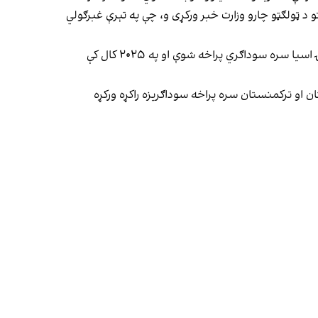
د ټولګټو چارو وزارت خبر ورکړی و،‌ چې په تېرې غبرګولي
له بل پلوه د طالبانو د صنعت او سوداګرۍ وزارت وایي، له پاکستان سره د لارو تر بندېدو وروسته د حیرتان بندر له لارې له منځنۍ اسیا سره سوداګري پراخه شوې او په ۲۰۲۵ کال کې
ن او ترکمنستان سره پراخه سوداګریزه راکړه ورکړه