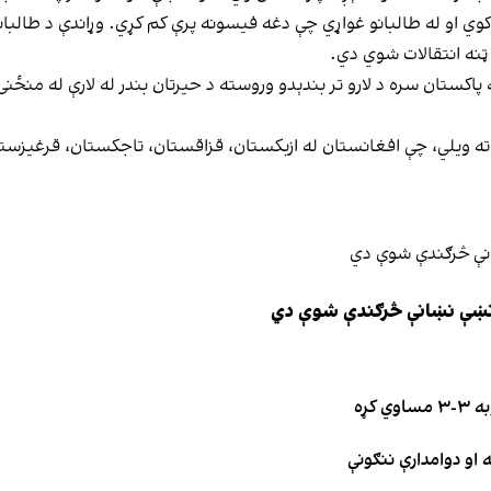
وي او له طالبانو غواړي چې دغه فیسونه پرې کم کړي. وړاندې د طالبانو 
و ته ویلي، چې افغانستان له ازبکستان، قزاقستان، تاجکستان، قرغیزستا
ې نښې نښانې څرګندې شوې دي
کړه