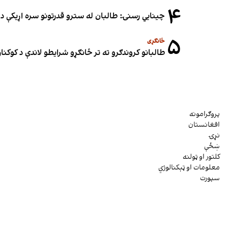
۴
چینایي رسنۍ: طالبان له سترو قدرتونو سره اړیکې د س
۵
ځانګړی
طالبانو کروندګرو ته تر ځانګړو شرایطو لاندې د کوکنارو
پروګرامونه
افغانستان
نړۍ
ښځې
کلتور او ټولنه
معلومات او ټېکنالوژي
سپورت