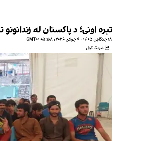
تېره اونۍ؛ د پاکستان له زندانونو تر ۶۰۰ زیات افغانان خوشې شوي 
۱۸ چنگاښ ۱۴۰۵ - ۹ جولای ۲۰۲۶، ۰۵:۵۸ GMT+۱
شریک کول