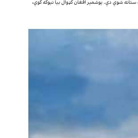
راهیسې څه باندې ۲،۱ مېليونه افغان کډوال افغانستان ته ستانه شوي دي. یوشمېر افغان کډوال بیا نیوکه کوي،