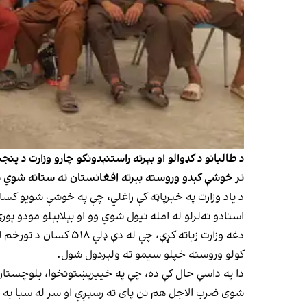
تر خوشې کېدو وروسته بېرته افغانستان ته ستانه شوي 
د یاد وزارت په خبرپاڼه کې راغلي، چې په خوشې شویو ک
اسنادو نه‌لرلو له امله نیول شوي وو او بېلابېلو مودو پور
کولو وروسته خپلو سیمو ته ولېږدول شول.
دا په داسې حال کې ده، چې په خیبرپښتونخوا، بلوچستان او
شوی ضرب الاجل هم نن پای ته رسېږي او سر له سبا به د د