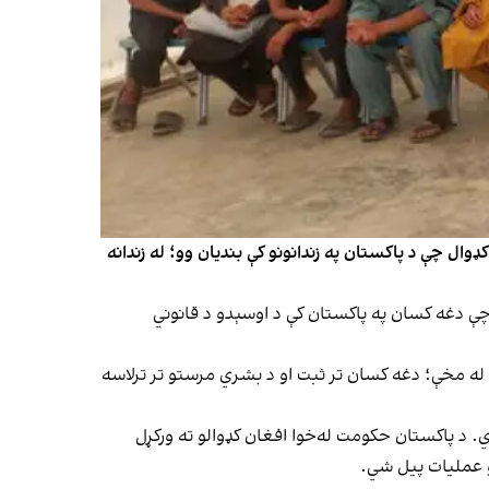
 بېرته راستنېدونکو چارو وزارت د پنجشنبې په ورځ (د چنګاښ ۱۸مه) خبر ورکړی، په تېره اونۍ کې ۶۳۸ افغان کډوال چې د پاکستان په زندانونو کې بندیان وو؛ له زندانه
ې دغه کسان په پاکستان کې د اوسېدو د قانوني
ي دي. د یاد وزارت د خبرپاڼې له مخې؛ دغه کسان تر ثبت او د بشري مرستو تر ترلاسه
ي. د پاکستان حکومت له‌خوا افغان کډوالو ته ورکړل
لو عملیات پیل شي.