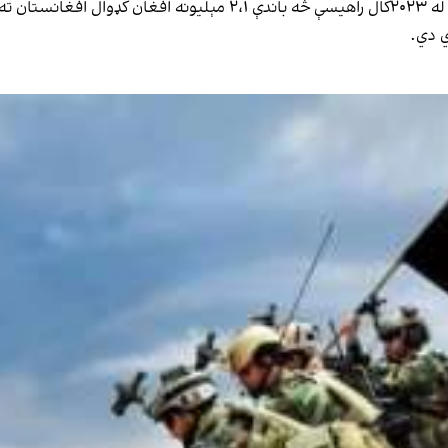
د طالبانو د کډوالو او بېرته راستنېدونکو چارو وزارت وایي، له ۲۰۲۳کال 
ي دي.