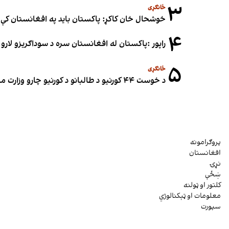
۳
ځانګړی
خوشحال خان کاکړ: پاکستان بايد په افغانستان کې 
۴
راپور :پاکستان له افغانستان سره د سوداګریزو لارو د
۵
ځانګړی
د خوست ۴۴ کورنیو د طالبانو د کورنیو چارو وزارت مرستیال نبي عمري د ځمکو په غصب تورن کړی
پروګرامونه
افغانستان
نړۍ
ښځې
کلتور او ټولنه
معلومات او ټېکنالوژي
سپورت