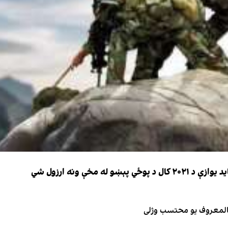
 مخې ونه ارزول شي
 بالمعروف یو محتسب وژلی