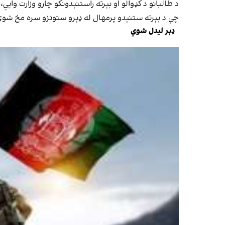
چې د بېرته ستنېدو پرمهال له ډېرو ستونزو سره مخ شو
ډېر لیدل شوي