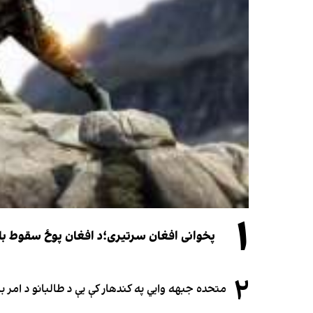
۱
پخوانی افغان سرتیری؛د افغان پوځ سقوط باید یوازې د ۲۰۲۱ کال د پوځي پېښو له
۲
متحده جبهه وايي په کندهار کې یې د طالبانو د امر