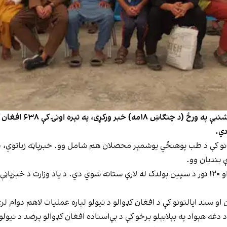
د طالبانو د کډوالو او
دي.
سانو کې د طب پوهنځي یوشمېر محصلان هم شامل وو. خبرپاڼه زیاتوي، چ
ې بندیان وو.
دغه وزارت زیاته کړې، چې له دې ډلې ۵۱۸ کسان د تورخم او ۱۲۰ نور د سپین بولدک له لارې ستانه شو
 سند ایالتونو کې د افغان کډوالو د نیولو لپاره عمليات لاهم دوام لر
غه هېواد په بېلابېلو برخو کې د بې‌اسناده افغان کډوالو پرضد د نیو