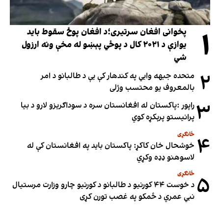
۱
پخوانی افغان سرتیری؛د افغان پوځ سقوط باید
یوازې د ۲۰۲۱ کال د پوځي پېښو له مخې ونه ارزول
شي
۲
متحده جبهه وايي په کندهار کې یې د طالبانو د امر
بالمعروف یو محتسب وژلی
۳
راپور :پاکستان له افغانستان سره د سوداګریزو لارو د بیا
پرانیستو پرېکړه کوي
ځانګړی
۴
خوشحال خان کاکړ: پاکستان بايد په افغانستان کې له
لاسوهنو ډډه وکړي
ځانګړی
۵
د خوست ۴۴ کورنیو د طالبانو د کورنیو چارو وزارت مرستیال
نبي عمري د ځمکو په غصب تورن کړی