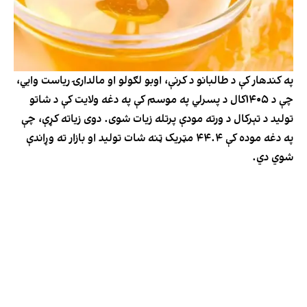
په کندهار کې د طالبانو د کرنې، اوبو لګولو او مالدارۍ ریاست وایي،
چې د ۱۴۰۵کال د پسرلي په موسم کې په دغه ولایت کې د شاتو
تولید د تېرکال د ورته مودې پرتله زیات شوی. دوی زیاته کړې، چې
په دغه موده کې ۴۴.۴ مټریک ټنه شات تولید او بازار ته وړاندې
شوي دي.