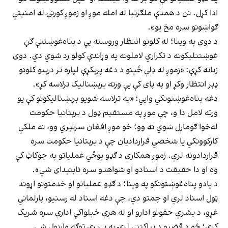
ادا کړل. نن د همدې ملګرتیا له امله موږ او زموږ کورنۍ له امنیتي
ګواښونو سره مخ یو».
د دوی په وینا؛ له کلونو انتظار وروسته یې د پناه‌غوښتنې ګڼ
غوښتنلیکونه د تکراري لاملونه په وړاندې کولو رد شوي دي. دوی
زیاته کړې: «زموږ له ډلې ځینو د دغه پرېکړې لپاره تر درېیو کلونو
ډېر انتظار وکړ او په پای کې یې ورته برېښنالیک ترلاسه کړ».
دغه پناه‌غوښتونکي وایي: «په ترلاسه شویو برېښنالیکونو کې یو
ورته لامل دا و، چې موږ په مستقیم ډول د برېتانیا حکومت
له‌خوا ګومارل شوي نه وو؛ خو موږ افغان سرتېري وو، نه ملکي
کارکوونکي یا شخصي قراردادیان چې د برېتانیا حکومت سره
قراردادونه لري. زموږ همکاري د ګډو پوځي عملیاتو په چوکاټ کې
وه او دا حقیقت د اسنادو او شواهدو سره ثابتېدای شي».
د یادو پناه‌غوښتونکو په وینا؛ د ګډو عملیاتو او خدمتونو اړوند
ټول اسناد لري او چمتو دي، چې دغه اسناد له رسنیو، پارلماني
غړو، د بشري حقونو ادارو او له هرې خپلواکې ادارې سره شریک
کړي؛ څو د قضیو د بیاکتنې لړۍ په بې‌پرې توګه وارزول شي.