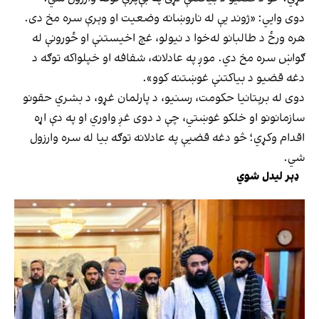
دوی وایي: «ژوند یې له ناروښانه وضعیت او وېرې سره مخ دی.
هره ورځ د طالبانو له‌خوا د نیولو، غچ اخیستنې او ځورونې له
ګواښ سره مخ دي. موږ په عادلانه، شفافه او خپلواکه توګه د
دغه قضیو د بیاکتنې غوښتنه کوو».
دوی له برېتانیا حکومت، رسنیو، د پارلمان غړو، د بشري حقونو
سازمانونو او خلکو غوښتي، چې د دوی غږ واوري او په دې اړه
اقدام وکړي؛ څو دغه قضیې په عادلانه توګه بیا له سره وارزول
شي.
ډېر لیدل شوي