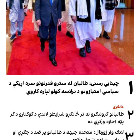
۱
چینایي رسنۍ: طالبان له سترو قدرتونو سره اړیکې د
سیاسي امتیازونو د ترلاسه کولو لپاره کاروي
ځانګړی
۲
طالبانو کروندګرو ته تر ځانګړو شرایطو لاندې د کوکنارو د کر
پټه اجازه ورکړې ده
۳
لانګ وار ژورنال: متحده جبهه د طالبانو پر ضد د جګړې او