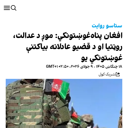
ستاسو روایت
افغان پناه‌غوښتونکي: موږ د عدالت،
روڼتیا او د قضیو عادلانه بیاکتنې
غوښتونکي یو
۱۸ چنگاښ ۱۴۰۵ - ۹ جولای ۲۰۲۶، ۰۲:۵۰ GMT+۱
شریک کول