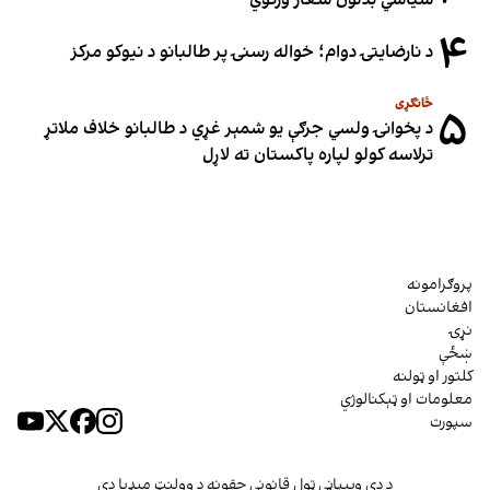
سیاسي بدلون شعار ورکوي
۴
د نارضایتۍ دوام؛ خواله رسنۍ پر طالبانو د نیوکو مرکز
ځانګړی
۵
د پخوانۍ ولسي جرګې یو شمېر غړي د طالبانو خلاف ملاتړ
ترلاسه کولو لپاره پاکستان ته لاړل
پروګرامونه
افغانستان
نړۍ
ښځې
کلتور او ټولنه
معلومات او ټېکنالوژي
سپورت
د دې وېبپاڼې ټول قانوني حقونه د وولنټ میډیا دي