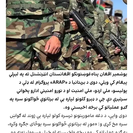
یوشمېر افغان پناه‌غوښتونکو افغانستان انټرنشنل ته په لېږلي
پيغام کې ویلي، دوی د برېتانیا د «ARAP» پروګرام له ډلې د
پولیسو، ملي اردو، ملي امنیت او د نورو امنیتي ادارو پخواني
سرتېري دي چې د ډېرو کلونو لپاره یې له برتانوي ځواکونو سره په
ګډو عملیاتو کې برخه اخیستې وه.
دوی وایي، د دغه ماموریتونو ترسره کولو لپاره یې ژوند له ګواښ
سره مخ کړی و: «موږ له برتانوي ځواکونو سره یوځای جګړه وکړه،
په ګډو عملیاتو کې مو برخه واخیسته او خپل مسوولیتونه مو