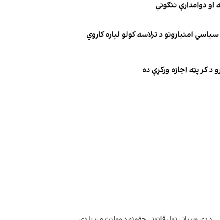
یاسي امتیازونو د ترلاسه کولو لپاره کاروي
 د کر پټه اجازه ورکړې ده
د دې وېبپاڼې ټول قانوني حقونه د وولنټ میډیا دي