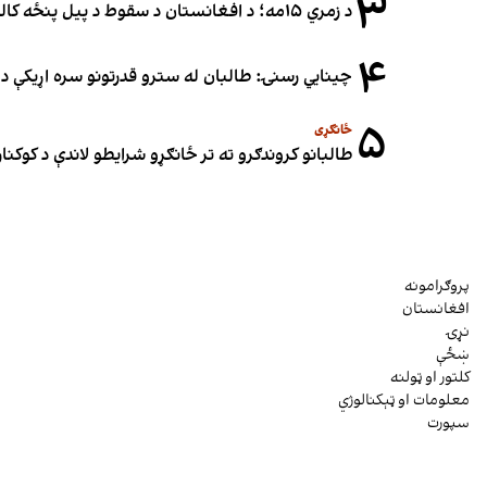
۳
د زمري ۱۵مه؛ د افغانستان د سقوط د پیل پنځه کاله او دوامدارې ننګونې
۴
چینایي رسنۍ: طالبان له سترو قدرتونو سره اړیکې د س
۵
ځانګړی
طالبانو کروندګرو ته تر ځانګړو شرایطو لاندې د کوکنارو
پروګرامونه
افغانستان
نړۍ
ښځې
کلتور او ټولنه
معلومات او ټېکنالوژي
سپورت