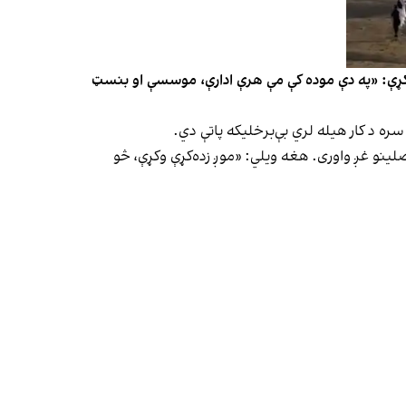
ې دنده نه‌ده موندلې. هغه زیاته کړې: «په دې موده کې مې هرې ادارې، موسسې او بنسټ
سره د کار هیله لري بې‌برخلیکه پاتې دي.
لینو غږ واوری. هغه ویلي: «موږ زده‌کړې وکړې، څو