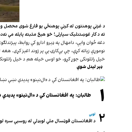
ته د کار غوښتنلیک سپارلی؛ خو هېڅ مثبته پایله مې نه‌ده
دغه ځوان وايي، دامهال په ډېرو ادارو کې روابط، پېژندلګ
نوموړي زیاته کړې، چې بې‌کارۍ یې پر ژوند اغېز کړی. ه
خپل راتلونکی جوړ کړو، خو اوس خپله هم د خپل راتلونکي 
ډېر لیدل شوي
۱
طالبان: په افغانستان کې د «ال‌نینو» پدید
۲
لوبې
د افغانستان فوټسال ملي لوبډلې له روسیې سره لوبه ۳-۳ مساوي 