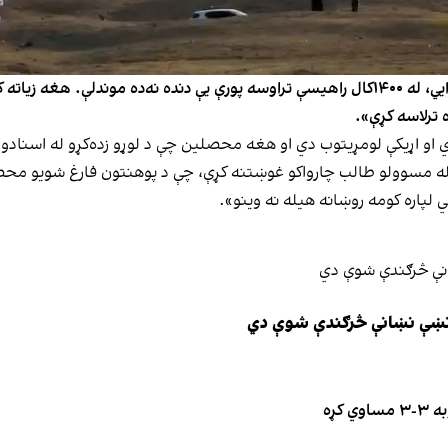
د غزني پوهنتون له کرنې پوهنځي يو فارغ شوی محصل وایي، له ۱۴۰۰کال راهیسې تراوسه پورې ی
 ترلاسه کړې».
وي او اړیکې لومړیتوب دي او هغه محصلین چې د لوړو زده‌کړو له اسنادو 
غه له مسوولو طالب چارواکو غوښتنه کړې، چې د پوهنتون فارغ شویو محص
لپاره کومه روښانه هیله نه وینو».
ې نښې نښانې څرګندې شوې دي
کړه