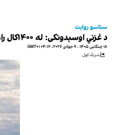
ستاسو روایت
د غزني اوسېدونکی: له ۱۴۰۰کال راهیسې مې دنده نه‌ده موندلې
۱۸ چنگاښ ۱۴۰۵ - ۹ جولای ۲۰۲۶، ۰۴:۱۲ GMT+۱
شریک کول