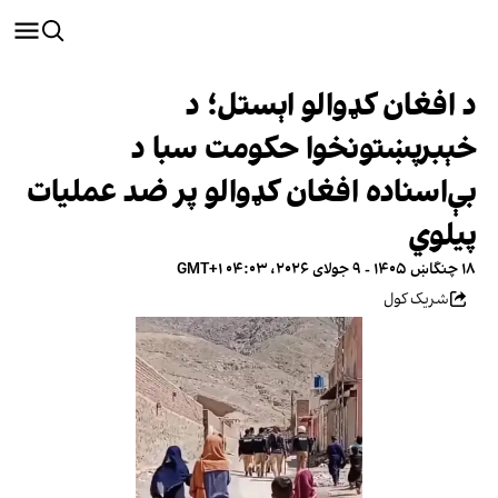
د افغان کډوالو اېستل؛ د
خېبرپښتونخوا حکومت سبا د
بې‌اسناده افغان کډوالو پر ضد عملیات
پیلوي
۱۸ چنگاښ ۱۴۰۵ - ۹ جولای ۲۰۲۶، ۰۴:۰۳ GMT+۱
شریک کول