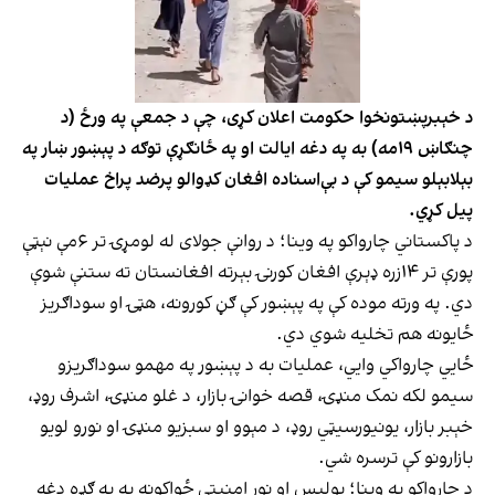
د خېبرپښتونخوا حکومت اعلان کړی، چې د جمعې په ورځ (د
چنګاښ ۱۹مه) به په دغه ایالت او په ځانګړې توګه د پېښور ښار په
بېلابېلو سیمو کې د بې‌اسناده افغان کډوالو پرضد پراخ عملیات
پیل کړي.
د پاکستاني چارواکو په وینا؛ د روانې جولای له لومړۍ تر ۶مې نېټې
پورې تر ۱۴زره ډېرې افغان کورنۍ بېرته افغانستان ته ستنې شوې
دي. په ورته موده کې په پېښور کې ګڼ کورونه، هټۍ او سوداګریز
ځایونه هم تخلیه شوي دي.
ځایي چارواکي وايي، عملیات به د پېښور په مهمو سوداګریزو
سیمو لکه نمک منډۍ، قصه خوانۍ بازار، د غلو منډۍ، اشرف روډ،
خېبر بازار، یونیورسیټي روډ، د مېوو او سبزیو منډۍ او نورو لویو
بازارونو کې ترسره شي.
د چارواکو په وینا؛ پولیس او نور امنیتي ځواکونه به په ګډه دغه