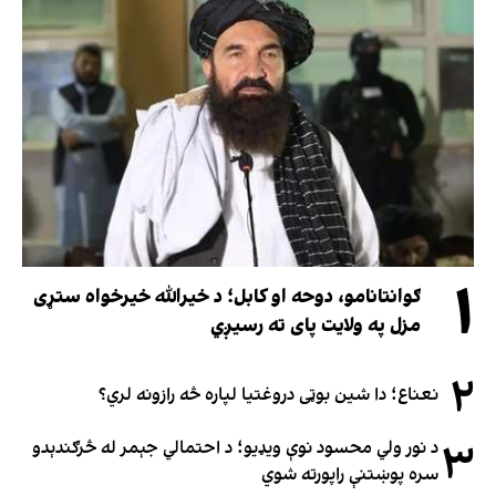
۱
ګوانتانامو، دوحه او کابل؛ د خیرالله خیرخواه ستړی
مزل په ولایت پای ته رسیږي
۲
نعناع؛ دا شین بوټی دروغتیا لپاره څه رازونه لري؟
۳
د نور ولي محسود نوې ویډیو؛ د احتمالي جېمر له څرګندېدو
سره پوښتنې راپورته شوي