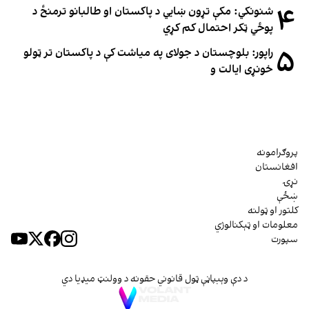
۴
شنونکي: مکې تړون ښايي د پاکستان او طالبانو ترمنځ د
پوځي ټکر احتمال کم کړي
۵
راپور: بلوچستان د جولای په میاشت کې د پاکستان تر ټولو
خونړی ایالت و
پروګرامونه
افغانستان
نړۍ
ښځې
کلتور او ټولنه
معلومات او ټېکنالوژي
سپورت
د دې وېبپاڼې ټول قانوني حقونه د وولنټ میډیا دي