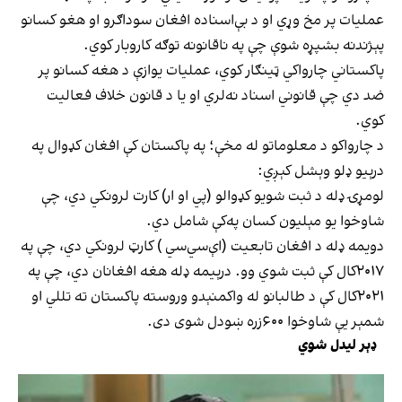
عملیات پر مخ وړي او د بې‌اسناده افغان سوداګرو او هغو کسانو
پېژندنه بشپړه شوې چې په ناقانونه توګه کاروبار کوي.
پاکستاني چارواکي ټینګار کوي، عملیات یوازې د هغه کسانو پر
ضد دي چې قانوني اسناد نه‌لري او یا د قانون خلاف فعالیت
کوي.
د چارواکو د معلوماتو له مخې؛ په پاکستان کې افغان کډوال په
درېیو ډلو وېشل کېږي:
لومړۍ ډله د ثبت شویو کډوالو (پي او ار) کارت لرونکي دي، چې
شاوخوا یو مېلیون کسان په‌کې شامل دي.
دویمه ډله د افغان تابعیت (اې‌سي‌سي ) کارټ لرونکي دي، چې په
۲۰۱۷کال کې ثبت شوي وو. درېیمه ډله هغه افغانان دي، چې په
۲۰۲۱کال کې د طالبانو له واکمنېدو وروسته پاکستان ته تللي او
شمېر یې شاوخوا ۶۰۰زره ښودل شوی دی.
ډېر لیدل شوي