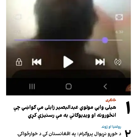
۱
ځانګړی
هیلۍ وایي مولوي عبدالبصیر زابلی مې ګواښي چې
انځورونه او ویډیوګانې به مې رسنیزې کړي
روغتیا او ژوند
۲
د خوړو نړیوال پروګرام: په افغانستان کې د خوارځواکۍ