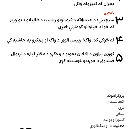
بحران له کنټروله وتلی
ځانګړی
۳
سرچینې: د هبت‌الله د فرمانونو ریاست د طالبانو د یو وزیر
له خوا د خپلوانو ګومارنې څېړي
۴
له څوکۍ کم واک؛ رییس الوزرا د واک او پرېکړو په حاشیه کې
۵
ګورډن براون د افغان نجونو د زده‌کړو د ملاتړ لپاره د نړیوال
صندوق د جوړېدو غوښتنه کړې
پروګرامونه
افغانستان
نړۍ
ښځې
کلتور او ټولنه
معلومات او ټېکنالوژي