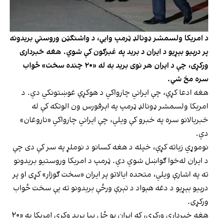
د امریکا ولسمشر ډونالډ ټرمپ وایي، د واشنګټن وروستي بریدونه
پر درېیو بېړیو د ایران د برید په غبرګون کې شوي. هغه خبرداری
ورکړی، چې د ایران هر نوی برید به له «۲۰ چنده سخت» ځواب
سره مخ شي.
هغه ادعا کړې، چې ایراني چارواکي د هوکړې غوښتونکي دي. د
امریکا ولسمشر ډونالډ ټرمپ په اېرفورس ون الوتکه کې له
خبریالانو سره په خبرو کې ویلي، چې ایراني چارواکي «ناروغان»
دي.
نوموړي زیاته کړې، خپله د هغه کسانو د نوملړ په سر کې دی چې
د ایران له‌خوا ګواښل شوي دي. ټرمپ د امریکا وروستیو بریدونو
ته په اشارې ویلي، متحده ایالاتو پر ایران «سخت ګوزار» کړی او پر
درېیو بېړیو د دغه هېواد د تېرې ورځې بریدونو ته یې سخت ځواب
ورکړی.
هغه خبرداری ورکړی، که ایران یو ځل بیا برید وکړي امریکا به «۲۰