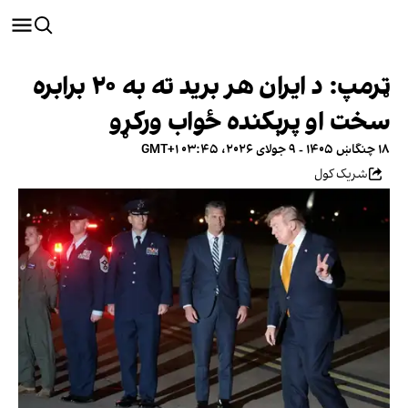
ټرمپ: د ایران هر برید ته به ۲۰ برابره
سخت او پرېکنده ځواب ورکړو
۱۸ چنگاښ ۱۴۰۵ - ۹ جولای ۲۰۲۶، ۰۳:۴۵ GMT+۱
شریک کول