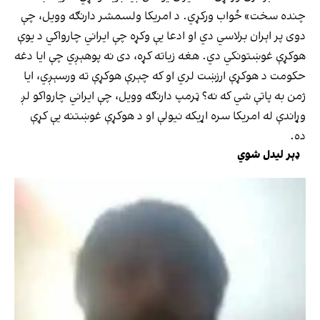
چنده سخت» ځواب ورکړي. د امریکا ولسمشر دارنګه وویل، چې
دوی پر اېران برلاسي دي او ادعا یې وکړه چې ایراني چارواکي د یوې
هوکړې غوښتونکي دي. هغه زیاته کړه، دی نه پوهېږي چې ایا دغه
حکومت د هوکړې ارزښت لري او که چېرې هوکړې ته ورسېږي، ایا
ژمن به پاتې شي که نه؟ ټرمپ دارنګه وویل، چې ایراني چارواکو لږ
وړاندې له امریکا سره اړیکه نیولې او د هوکړې غوښتنه یې کړې
ده.
ډېر لیدل شوي