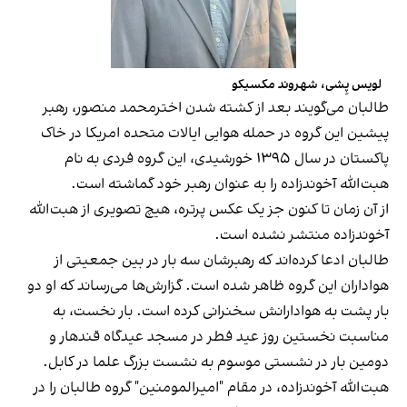
لویس پِشی، شهروند مکسیکو
طالبان می‌گویند بعد از کشته شدن اخترمحمد منصور، رهبر
پیشین این گروه در حمله هوایی ایالات متحده امریکا در خاک
پاکستان در سال ۱۳۹۵ خورشیدی، این گروه فردی به نام
هبت‌الله آخوندزاده را به عنوان رهبر خود گماشته است.
از آن زمان تا کنون جز یک عکس پرتره، هیچ تصویری از هبت‌الله
آخوندزاده منتشر نشده است.
طالبان ادعا کرده‌اند که رهبرشان سه بار در بین جمعیتی از
هواداران این گروه ظاهر شده است. گزارش‌ها می‌رساند که او دو
بار پشت به هوادارانش سخنرانی کرده است. بار نخست، به
مناسبت نخستین روز عید فطر در مسجد عیدگاه قندهار و
دومین بار در نشستی موسوم به نشست بزرگ علما در کابل.
هبت‌الله آخوندزاده، در مقام "امیرالمومنین" گروه طالبان را در