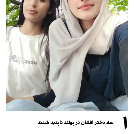
۱
سه دختر افغان در پولند ناپدید شدند