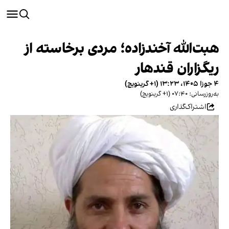
هبت‌الله آخندزاده؛ مردی برخاسته از
ریگزاران قندهار
۴ جوزا ۱۴۰۵، ۱۳:۲۳ (‎+۱ گرینویچ)
به‌روزرسانی: ۰۷:۴۰ (‎+۱ گرینویچ)
اشتراک‌گذاری