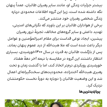
بیشتر جزئیات زندگی او، مانند سایر رهبران طالبان، عمداً پنهان
نگه داشته شده است، زیرا این گروه اطلاعات محدودی درباره
زندگی شخصی رهبران خود منتشر می‌کند.
برخی از هواداران طالبان بر این باورند که نگرانی‌های امنیتی،
تهدید داعش و سایر گروه‌های مخالف، تجربهٔ ترور رهبران
پیشین، ایجاد نوعی قداست برای مقام امیرالمؤمنین و عوامل
دیگر باعث شده است که ملا هبت‌الله از دید عموم پنهان بماند.
پس از بازگشت طالبان به قدرت در سال ۱۴۰۰خورشیدی، بسیاری
انتظار داشتند این گروه در مقایسه با نیمه آخر دههٔ هفتاد
خورشیدی رویکردی نرم‌تر اتخاذ کند، اما با گذشت زمان و تحت
رهبری هبت‌الله آخندزاده، محدودیت‌های سخت‌گیرانه‌ای اعمال
شد و این وضعیت طالبان را دوباره به دورهٔ نخست حکومتشان
نزدیک کرد.
پربازدیدترین‌ها