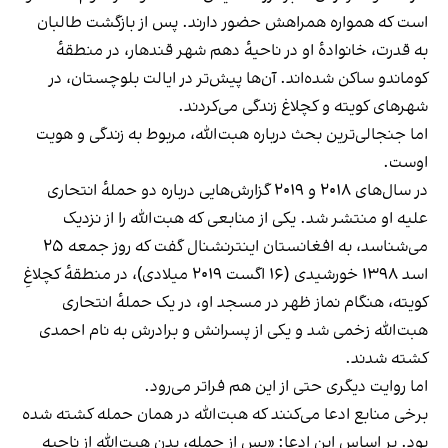
است که همواره همراهش حضور دارند. پس از بازگشت طالبان
به قدرت، خانوادهٔ او در ناحیهٔ دهم شهر قندهار، در منطقهٔ
کوماندو ساکن شده‌اند. آن‌ها پیش‌تر در ایالت بلوچستان، در
شهرهای کویته و کچلاغ زندگی می‌کردند.
اما جنجالی‌ترین بحث درباره هبت‌الله، مربوط به زندگی و هویت
اوست.
در سال‌های ۲۰۱۸ و ۲۰۱۹ گزارش‌هایی درباره دو حملهٔ انتحاری
علیه او منتشر شد. یکی از منابعی که هبت‌الله را از نزدیک
می‌شناسد، به افغانستان اینترنشنال گفت که روز جمعه ۲۵
اسد ۱۳۹۸ خورشیدی (۱۶ اگست ۲۰۱۹ میلادی)، در منطقهٔ کچلاغِ
کویته، هنگام نماز ظهر در مسجد او، در یک حملهٔ انتحاری
هبت‌الله زخمی شد و یکی از پسرانش و برادرش به نام احمدی
کشته شدند.
اما روایت دیگری حتی از این هم فراتر می‌رود.
برخی منابع ادعا می‌کنند که هبت‌الله در همان حمله کشته شده
بود. بر اساس این ادعا: «پس از حمله، بدن هبت‌الله از ناحیه