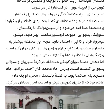
داستان هبت‌الله از یک خانوادهٔ کوچک و مذهبی در شاخهٔ
تورکوچی از قبیلهٔ نورزی در قندهار آغاز می‌شود.
نسب پدری او به منطقهٔ تنگی در ولسوالی تخته‌پل قندهار
نسبت داده می‌شود؛ منطقه‌ای که با زنجیره‌ای طولانی از ریگزارها
و دشت‌ها شناخته می‌شود و از سپین‌بولدک تا ریگستان،
شورابک، پنجوایی، میوند، گرمسیر هلمند، بهرامچه، دیشو،
نیمروز، فراه و تا ایران امتداد دارد. مردم این منطقه بیشتر به
دامداری مشغول‌اند؛ آب جاری و زمین‌های زراعتی در آن کم است
و زندگی‌شان با نظم بادها و کوچ‌ها پیش می‌رود.
اما بخش عمدهٔ دوران کودکی هبت‌الله در قریهٔ سپروانِ ولسوالی
پنجوایی گذشته است. پدرش، ملا محمد خان آخند، در آنجا امام
مسجد پای ملک‌ها بود. به گفتهٔ باشندگان محل، او یک ملای
عادی بود که از طریق تدریس دینی و امامت امرار معاش می‌کرد.