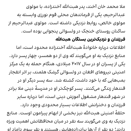
ملا محمد خان آخند، پدر هبت‌الله آخندزاده، با مولوی
عبدالرحیم، یکی از فرماندهان محلی قوم نورزی وابسته به
مولوی خالص، روابط نزدیکی داشته است. مولوی عبدالرحیم از
ساکنان روستای خنجک در ولسوالی پنجوایی بوده است.
فرزندان و نزدیک‌ترین بستگان هبت‌الله
اطلاعات درباره خانوادهٔ هبت‌الله آخندزاده محدود است، اما
منابع نزدیک به او می‌گویند که وی از دو همسر، چهار پسر دارد.
یکی از پسران او در سال ۲۰۱۷ میلادی، هنگام حمله به یک مرکز
امنیتی نیروهای افغان در ولسوالی گرشک هلمند، بر اثر انفجار
بمب‌هایی که با خود داشت، کشته شد. سه پسر دیگر او در
قندهار زندگی می‌کنند. پسر کوچک‌تر او در مدرسهٔ دینی ملا برادر
در شهر قندهار مشغول آموزش دینی است، اما درباره سایر
فرزندان و دخترانش اطلاعات بسیار محدودی وجود دارد.
حلقهٔ امنیتی هبت‌الله نیز بخشی از ابهام پیرامون اوست. منابع
نزدیک به وی می‌گویند سه نفر در میان محافظانش اهمیت ویژه
دارند؛ دو نفر از آن‌ها برادرزاده‌هایش هستند و نفر سوم داماد او