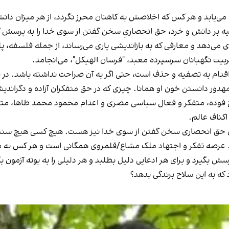
می‌یابد و هر کس که اخلاصش به کاهنان محرز نگردد، از هر میزان دان
یه بر دانش و خرد، حق انحصاریِ سخن گفتن از سوی خدا را به پرسش گ
ی می‌دهد و معارفی که به بازاندیشی یاری می‌رساند، از جمله فلسفه، پل
تربیت نگهبانان سرسپرده معبد، "فرسان الهیکل"، می‌انجامد.
قدام به تصفیه و حذف است، حتی اگر به آن صراحت نداشته باشد. در 
دور دانستن خون او همانا. چیزی که در حق متفکران آزاده و دگراندیش از د
 فوده، متفکر و فعال سیاسی مصری و اعدام محمود محمد طاها، متفکر و
کناف عالم.
ایان حق انحصاری سخن گفتن از سوی خدا نیز هست. هیچ کسی هیچ سندی 
 عرصه تفکر و اجتهاد ملک مشاع/قلمروی همگانی است و هر کس به میزان ب
ش بگیرد و برای هر ادعایی دلیل بطلبد و هر دلیلی را به بوته آزمون بگ
که به این سلاح برندگی بدهد؟