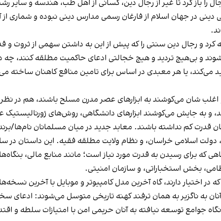
جال را باز کرد تا غیر از رجال دین، کسانی از اهل طب، هندسه و سایر رشت
 دینی در جهان اسلام از فارغان رسمی مدارس دینی نبوده و شماری از آ
ند.
تحاله کرد و رجال دین سنتی را که پیش از این به داشتن سهمی از ثروت و
 شوند و بی‌هیچ تردید و هیچ خجالتی ادعای حاکمیت مطلقه کنند، چه د
ی‌کند، یا هر معبدی در اساس برای تامین منافع کاهنان ساخته می‌شود،
 و اغلب شان می‌کوشند به ابزارهای عصر مدرن مسلح باشند، هم در نظر 
ی‌یابند، و به جایش می‌کوشند ابزارهای دانشگاهی، روش‌های ژورنالیستی
یان قدرت کم نداشته باشند. معابد جدید در میان مسلمانان نام‌ها/بر
 دولت اسلامی خراسان، و نظام ولایت مطلقه فقیه. این داستان در ساح
 که برای رسیدن به قدرت مورد نیاز است؛ مانند منابع مالی، بنگاه‌ها
امی، بخش استخباراتی، و سازمان امنیتی.
که در اختیار دارند، گاه آخرین مدل کامپیوتر و موبایل با آخرین نسخه‌ه
آنان به ناگزیر به همان ترفند کهنه تاریخی متوسل می‌شوند: ادعای س
 جوامع توسعه نیافته به آنان حریمی امن با امتیازات سلطه و اقتدار را