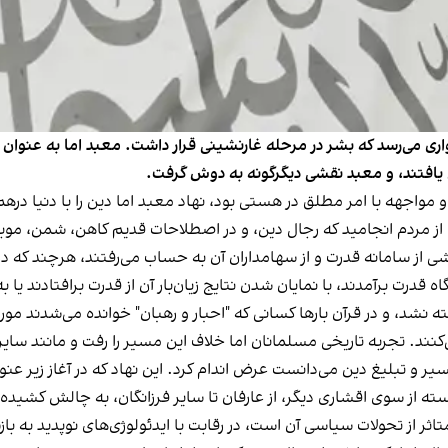
واری می‌رسد که بشر در مرحله غارنشینی قرار داشت. معبد اما به عنوان ن
 یافتند، و معبد نقشی دیگرگونه به دوش گرفت.
مواجهه با امر مطلق در هستی بود، نهاد معبد اما دین را با دنیا دره
 مردم انجامید که رجال دین، و در اصطلاحات قدیم کاهن، شمن، موبد، و
ی از سامانه قدرت و از سهامداران آن به حساب می‌رفتند، هرچند که در 
 قدرت برآمدند، با نمایان شدن نتایج زیان‌بار آن از قدرت برافتادند 
نشد، و در قرآن بارها کسانی که "احبار و رهبان" خوانده می‌شدند مورد
 می‌کنند. تجربه تاریخی مسلمانان اما خلاف این مسیر را رفت و مانند سای
یر و تبلیغ دین می‌دانست عرض اندام کرد. این نهاد که در آغاز زیر عنوا
ه از سوی اقشاری دیگر، از عارفان تا سایر فرزانگان، به چالش کشیده
ثر از تحولات سیاسی آن است، در رقابت با ایدئولوژی‌های نوپدید به باز