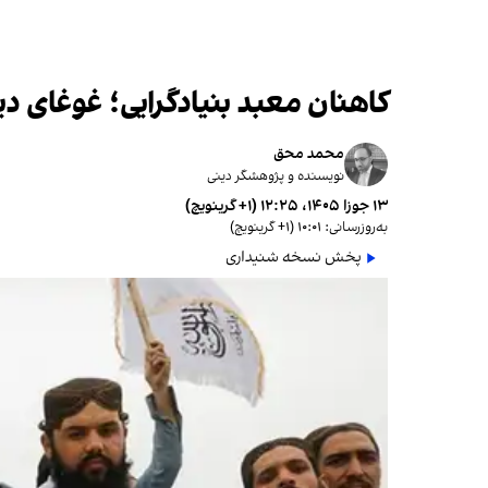
کاهنان معبد بنیادگرایی؛ غوغای 
محمد محق
نویسنده و پژوهشگر دینی
۱۳ جوزا ۱۴۰۵، ۱۲:۲۵ (‎+۱ گرینویچ)
به‌روزرسانی: ۱۰:۰۱ (‎+۱ گرینویچ)
پخش نسخه شنیداری