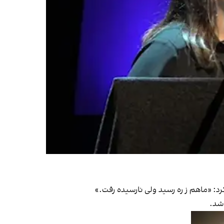
رد: «ماهم ز ره رسید ولی نارسیده رفت.»
اشد.