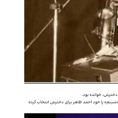
 دخترش، خوانده بود.
 «شبنم» را خود احمد ظاهر برای دخترش انتخاب کرده