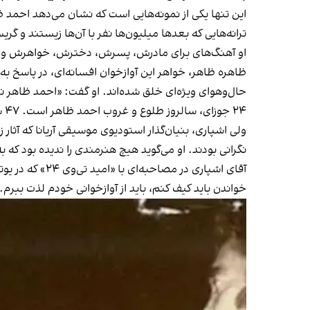
این تنها یکی از نمونه‌هایی است که نشان می‌دهد احمد 
ترانه‌هایی که بعدها میلیون‌ها نفر با آن‌ها زیستند و گری
او آهنگ‌های برای مادرش، پسرش، دخترش، خواهرش و
ظاهره ظاهر، خواهر این آوازخوان افسانه‌ای، در پاسخ به 
حال‌وهوای ویژه‌ای خلق شده‌اند. او گفت: «احمد ظاهر 
۲۴ جوزای، سالروز طلوع و غروب احمد ظاهر است. ۴۷ سال از مرگ «مرموز» او در یک رویداد ترافیکی گذشته و اگر زنده می‌بود، امسال هشتادمین سالگرد تولدش را جشن می‌گرفت.
ولی اشپاری، بنیان‌گذار استودیوی موسیقی آریانا که آثار 
نگرانی بودند. او می‌گوید هیچ هنرمندی را ندیده بود که 
آقای اشپاری 
خواندن باید کیف کنم، باید از آوازخوانی خودم لذت ببرم.