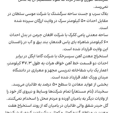
نمی‌رسد.
بلاک سرب و جست ساحه سرگشتک با شرکت موسی سلطان در
مقابل احداث ۵۰ کیلومتر سرک در ولایت ارزگان سپرده شده
است.
ساحه معدنی پامی ککرک با شرکت افغان جرمن در بدل احداث
۶۰ کیلومتر شاهراه بای پاس قندهار، بند برق و آب در راغستان
این ولایت قرارداد شده است.
استخراج معدن آهن سرسرخک با شرکت گاما ایگل در برابر
احداث دو قسمت خط آهن خواف هرات به طول ۴۷.۳ کیلومتر،
اعمار یک باب شفاخانه تدریسی مجهز و معیاری در دانشگاه
میدان وردک عقد قرارداد شده است.
بخشی از عواید معادن تا سطح ۵۰ درصد به طالبان می‌رسد.
سخیداد (نام مستعار) تمام شرکت‌ها وسایط و نیروی کار خود را
از ولایات دیگر به بامیان آورده و مردم محل را اسخدام نمی‌کنند.
گل حیدر شفق والی طالبان در بامیان که از روند استخراج هفت
معدن در مناطق گنده کوتل و کوتل بیدک بازدید کرده، از شرکت‌ها