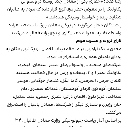
رضا گفت: «حفاری یکی از معادن چند روستا در ولسوالی
یکاولنگ را در معرض خطر برف کوچ قرار داده که مردم به طالبان
شکایت برده و خواستار رسیدگی شده‌اند.»
باشندگان محل می‌گویند در برخی معادن بزرگ تا سه صد عراده
واسطه نقلیه، عدوات معدن‌کاری و تجهیزات فعالیت می‌کنند.
تاراج ثروت و حسرت مردم
معدن سنگ تراورین در منطقه پیتاب لغمان نزدیک‌ترین مکان به
بودای بامیان همه روزه استخراج می‌شود.
شرکت‌های متعدد در ولسوالی‌های شیبر، سیغان، کهمرد،
یکاولنگ نمبر ۱ و ۲، پنجاب و ورس در حال فعالیت هستند.
افغان جرمن، الحرمین، گاما ایگل، کندهار خوگیانی، موسی
سلطان، کوه نور، فردای کوهستان، عبدالله صفدری، بلخ
صداقت، عزیز بلوج، افغان درانی، نظری رحیمی، ملت ستیل،
خان وزیری و شماری دیگر از شرکت‌ها، معادن بامیان را استخراج
می‌کنند.
بر اساس آمار ریاست جیولوجیکی وزارت معادن طالبان، ۳۲