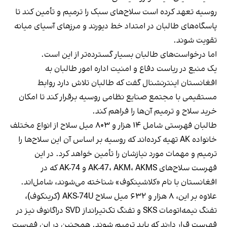
روسیه تعهد کرده است سلاح‌های سبک را ترمیم و تأمین کند تا
پاسگاه‌های طالبان در امتداد خط دیورند و مرزهای آسیای میانه
تقویت شوند.
اما درخواست‌های طالبان بسیار گسترده‌تر از این است.
یک منبع در ریاست دفاع و امنیت اداره امور طالبان به
افغانستان اینترنشنال گفت که طالبان تلاش دارد روابط
مستقیمی با مجتمع صنایع نظامی روسیه برقرار کند تا امکان
خرید سلاح و ترمیم آن‌ها را فراهم کند.
طالبان فهرستی شامل ۱۴ هزار و ۸۰۳ میل سلاح از انواع مختلف
خانواده AK تهیه کرده‌اند که روسیه بر اساس آن این سلاح‌ها را
ترمیم و مهمات مورد نیازشان را تأمین خواهد کرد. در این
فهرست سلاح‌های AK-47، AKM، AKMS و AK-74 که در
افغانستان با نام «کلاشینکوف» شناخته می‌شوند، شامل‌اند.
علاوه بر این، ۸ هزار و ۶۳۲ میل سلاح AKS-74U (کرینکوف)،
تفنگ نیمه‌اتومات SKS و تفنگ تک‌تیرانداز SVD دراگانوف نیز در
فهرست قرار دارند که باید ترمیم شوند. همچنین در این فهرست