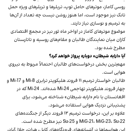
روسی کاماز، موترهای حامل توپ، تریلرها و تریلرهای ویژه حمل
تانک نیز موجود است، اما هنوز روشن نیست چه تعداد از آن‌ها
به ترمیم و نوسازی نیاز دارند.
موضوع موترهای کاماز در اواخر ماه ثور نیز در مجمع اقتصادی
کازان میان نمایندگان طالبان و مقام‌های روسیه و تاتارستان
مطرح شده بود.
آیا «ارابه شیطان» دوباره پرواز خواهد کرد؟
مهم‌ترین بخش درخواست‌های طالبان احتمالاً مربوط به نیروی
هوایی است.
طالبان خواستار ترمیم ۱۱ فروند هلیکوپتر ترابری Mi-8 و Mi-17 و
چهار فروند هلیکوپتر تهاجمی Mi-24 شده‌اند. Mi-24 که در
افغانستان با نام «ارابه شیطان» شناخته می‌شود، برای
پشتیبانی نزدیک هوایی استفاده می‌شود.
علاوه بر این، درخواست ترمیم ۱۲ فروند دیگر از جنگنده‌های
MiG-21، MiG-23، Su-22 و Su-25 نیز مطرح شده است.
این هواپیماها در آشیانه‌های فرودگاه‌های کابل، هرات، جلال‌آباد،