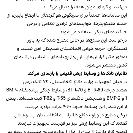
می‌کنند و گرمای موتور هدف را دنبال می‌کنند.
این سامانه‌ها عمدتاً برای سرنگونی هواگردهای با ارتفاع پایین، از
جمله هلیکوپترها، هواپیماهای ترابری نظامی و برخی
جنگنده‌های دیگر استفاده می‌شوند.
درخواست این سلاح‌ها در حالی مطرح شده که به باور
تحلیلگران، حریم هوایی افغانستان همچنان امن نیست و
به‌طور مکرر گزارش‌هایی از پرواز پهپادهای ناشناس در آسمان
کشور منتشر می‌شود.
طالبان تانک‌ها و وسایط زرهی قدیمی را بازسازی می‌کند
در میان تجهیزات وزارت دفاع افغانستان، ۷۶ تانک زرهی
هشت‌چرخه BTR-60 و BTR-70، وسایط جنگی پیاده‌نظام BMP-
1 و BMP-2 و همچنین تانک‌های T-55 و T-62 ثبت شده‌اند. پیش
از این شمار این وسایط حدود ۴۶۰ عراده برآورد می‌شد.
برخی منابع در وزارت دفاع طالبان به افغانستان اینترنشنال
گفتند که این وسایط زرهی نیز در فهرست تجهیزات نیازمند
ترمیم قرار دارند؛ از میان آن‌ها ۲۱ عراده سالم هستند و بقیه به