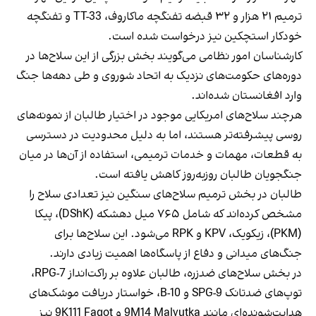
ترمیم ۲۱ هزار و ۳۲ قبضه تفنگچه ماکاروف، TT-33 و تفنگچه
خودکار استچکین نیز درخواست شده است.
کارشناسان امور نظامی می‌گویند بخش بزرگی از این سلاح‌ها در
دوره‌های حکومت‌های نزدیک به اتحاد شوروی و طی دهه‌ها جنگ
وارد افغانستان شده‌اند.
هرچند سلاح‌های امریکایی موجود در اختیار طالبان از نمونه‌های
روسی پیشرفته‌تر هستند، اما به دلیل محدودیت در دسترسی
به قطعات، مهمات و خدمات ترمیمی، استفاده از آن‌ها در میان
جنگجویان طالبان روزبه‌روز کاهش یافته است.
طالبان در بخش ترمیم سلاح‌های سنگین نیز تعدادی سلاح را
مشخص کرده‌اند که شامل ۷۶۵ میل دهشکه (DShK)، پیکا
(PKM)، زیکویک، KPV و RPK می‌شود. این سلاح‌ها برای
جنگ‌های میدانی و دفاع از پاسگاه‌ها اهمیت زیادی دارند.
در بخش سلاح‌های ضدزره، طالبان علاوه بر راکت‌انداز RPG-7،
توپ‌های ضدتانک SPG-9 و B-10، خواستار دریافت موشک‌های
هدایت‌شونده‌ای مانند 9M14 Malyutka و 9K111 Fagot نیز