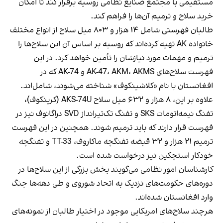
مستقیمی با مجتمع صنایع نظامی روسیه برقرار کند تا امکان
خرید سلاح و ترمیم آن‌ها را فراهم کند.
طالبان فهرستی شامل ۱۴ هزار و ۸۰۳ میل سلاح از انواع مختلف
خانواده AK تهیه کرده‌اند که روسیه بر اساس آن این سلاح‌ها را
ترمیم و مهمات مورد نیازشان را تأمین خواهد کرد. در این
فهرست سلاح‌های AK-47، AKM، AKMS و AK-74 که در
افغانستان با نام «کلاشینکوف» شناخته می‌شوند، شامل‌اند.
علاوه بر این، ۸ هزار و ۶۳۲ میل سلاح AKS-74U (کرینکوف)،
تفنگ نیمه‌اتومات SKS و تفنگ تک‌تیرانداز SVD دراگانوف نیز در
فهرست قرار دارند که باید ترمیم شوند. همچنین در این فهرست
ترمیم ۲۱ هزار و ۳۲ قبضه تفنگچه ماکاروف، TT-33 و تفنگچه
خودکار استچکین نیز درخواست شده است.
کارشناسان امور نظامی می‌گویند بخش بزرگی از این سلاح‌ها در
دوره‌های حکومت‌های نزدیک به اتحاد شوروی و طی دهه‌ها جنگ
وارد افغانستان شده‌اند.
هرچند سلاح‌های امریکایی موجود در اختیار طالبان از نمونه‌های