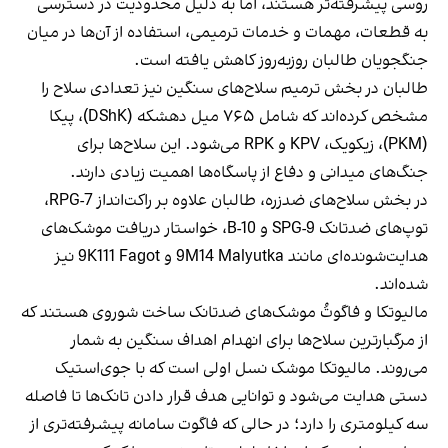
روسی پیشرفته‌تر هستند، اما به دلیل محدودیت در دسترسی
به قطعات، مهمات و خدمات ترمیمی، استفاده از آن‌ها در میان
جنگجویان طالبان روزبه‌روز کاهش یافته است.
طالبان در بخش ترمیم سلاح‌های سنگین نیز تعدادی سلاح را
مشخص کرده‌اند که شامل ۷۶۵ میل دهشکه (DShK)، پیکا
(PKM)، زیکویک، KPV و RPK می‌شود. این سلاح‌ها برای
جنگ‌های میدانی و دفاع از پاسگاه‌ها اهمیت زیادی دارند.
در بخش سلاح‌های ضدزره، طالبان علاوه بر راکت‌انداز RPG-7،
توپ‌های ضدتانک SPG-9 و B-10، خواستار دریافت موشک‌های
هدایت‌شونده‌ای مانند 9M14 Malyutka و 9K111 Fagot نیز
شده‌اند.
مالیوتکا و فاگوتُ موشک‌های ضدتانک ساخت شوروی هستند که
از مرگبارترین سلاح‌ها برای انهدام اهداف سنگین به شمار
می‌روند. مالیوتکا موشک نسل اولی است که با جوی‌استیک
دستی هدایت می‌شود و توانایی هدف قرار دادن تانک‌ها تا فاصله
سه کیلومتری را دارد؛ در حالی که فاگوت سامانه پیشرفته‌تری از