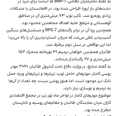
به گفته تحلیلگران نظامی، BMP-1 که اساساً برای نبرد در
دشت‌های باز اروپا طراحی شده بود، در افغانستان با مشکلات
زیادی روبه‌رو شد. تأثیر توپ ۷۳ میلی‌متری آن در مناطق
کوهستانی و مرتفع علیه اهداف مجاهدین محدود بود.
همچنین زره آن در برابر راکت‌های RPG-7 و مسلسل‌های سنگین
آسیب‌پذیر تلقی می‌شد که میزان خسارت‌پذیری آن را بالا می‌برد؛
اما این نواقص در نسل دوم برطرف شد.
طالبان همچنین خواهان ترمیم ۳۱ توپخانه متحرک ۱۵۲
میلی‌متری و ۲۷ راکت‌انداز شده‌اند.
به گفته منابع، در وزارت دفاع تحت کنترول طالبان ۳۰۲۰ موتر
روسی کاماز، موترهای حامل توپ، تریلرها و تریلرهای ویژه حمل
تانک نیز موجود است، اما هنوز روشن نیست چه تعداد از آن‌ها
به ترمیم و نوسازی نیاز دارند.
موضوع موترهای کاماز در اواخر ماه ثور نیز در مجمع اقتصادی
کازان میان نمایندگان طالبان و مقام‌های روسیه و تاتارستان
مطرح شده بود.