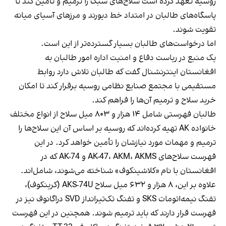
روسیه تعهد کرده است سلاح‌های سبک را ترمیم و تأمین کند تا
پاسگاه‌های طالبان در امتداد خط دیورند و مرزهای آسیای میانه
تقویت شوند.
اما درخواست‌های طالبان بسیار گسترده‌تر از این است.
یک منبع در ریاست دفاع و امنیت اداره امور طالبان به
افغانستان اینترنشنال گفت که طالبان تلاش دارد روابط
مستقیمی با مجتمع صنایع نظامی روسیه برقرار کند تا امکان
خرید سلاح و ترمیم آن‌ها را فراهم کند.
طالبان فهرستی شامل ۱۴ هزار و ۸۰۳ میل سلاح از انواع مختلف
خانواده AK تهیه کرده‌اند که روسیه بر اساس آن این سلاح‌ها را
ترمیم و مهمات مورد نیازشان را تأمین خواهد کرد. در این
فهرست سلاح‌های AK-47، AKM، AKMS و AK-74 که در
افغانستان با نام «کلاشینکوف» شناخته می‌شوند، شامل‌اند.
علاوه بر این، ۸ هزار و ۶۳۲ میل سلاح AKS-74U (کرینکوف)،
تفنگ نیمه‌اتومات SKS و تفنگ تک‌تیرانداز SVD دراگانوف نیز در
فهرست قرار دارند که باید ترمیم شوند. همچنین در این فهرست