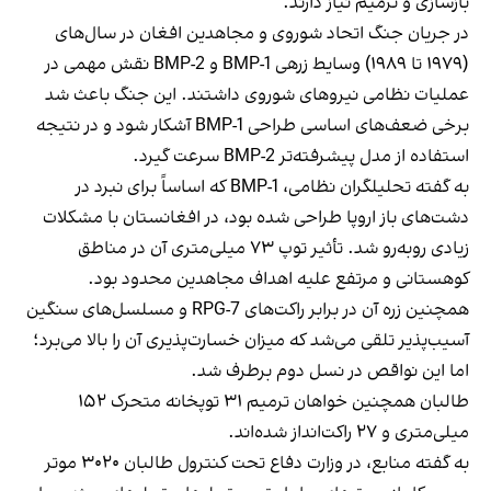
بازسازی و ترمیم نیاز دارند.
در جریان جنگ اتحاد شوروی و مجاهدین افغان در سال‌های
(۱۹۷۹ تا ۱۹۸۹) وسایط زرهی BMP-1 و BMP-2 نقش مهمی در
عملیات نظامی نیروهای شوروی داشتند. این جنگ باعث شد
برخی ضعف‌های اساسی طراحی BMP-1 آشکار شود و در نتیجه
استفاده از مدل پیشرفته‌تر BMP-2 سرعت گیرد.
به گفته تحلیلگران نظامی، BMP-1 که اساساً برای نبرد در
دشت‌های باز اروپا طراحی شده بود، در افغانستان با مشکلات
زیادی روبه‌رو شد. تأثیر توپ ۷۳ میلی‌متری آن در مناطق
کوهستانی و مرتفع علیه اهداف مجاهدین محدود بود.
همچنین زره آن در برابر راکت‌های RPG-7 و مسلسل‌های سنگین
آسیب‌پذیر تلقی می‌شد که میزان خسارت‌پذیری آن را بالا می‌برد؛
اما این نواقص در نسل دوم برطرف شد.
طالبان همچنین خواهان ترمیم ۳۱ توپخانه متحرک ۱۵۲
میلی‌متری و ۲۷ راکت‌انداز شده‌اند.
به گفته منابع، در وزارت دفاع تحت کنترول طالبان ۳۰۲۰ موتر