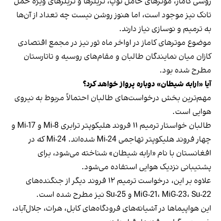
روسی کاماز، موترهای حامل توپ، تریلرها و تریلرهای ویژه حمل
تانک نیز موجود است، اما هنوز روشن نیست چه تعداد از آن‌ها
به ترمیم و نوسازی نیاز دارند.
موضوع موترهای کاماز در اواخر ماه ثور نیز در مجمع اقتصادی
کازان میان نمایندگان طالبان و مقام‌های روسیه و تاتارستان
مطرح شده بود.
آیا «ارابه شیطان» دوباره پرواز خواهد کرد؟
مهم‌ترین بخش درخواست‌های طالبان احتمالاً مربوط به نیروی
هوایی است.
طالبان خواستار ترمیم ۱۱ فروند هلیکوپتر ترابری Mi-8 و Mi-17 و
چهار فروند هلیکوپتر تهاجمی Mi-24 شده‌اند. Mi-24 که در
افغانستان با نام «ارابه شیطان» شناخته می‌شود، برای
پشتیبانی نزدیک هوایی استفاده می‌شود.
علاوه بر این، درخواست ترمیم ۱۲ فروند دیگر از جنگنده‌های
MiG-21، MiG-23، Su-22 و Su-25 نیز مطرح شده است.
این هواپیماها در آشیانه‌های فرودگاه‌های کابل، هرات، جلال‌آباد،