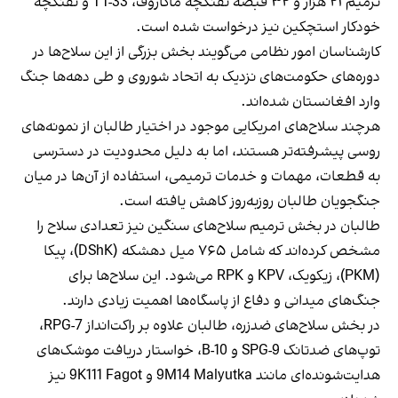
ترمیم ۲۱ هزار و ۳۲ قبضه تفنگچه ماکاروف، TT-33 و تفنگچه
خودکار استچکین نیز درخواست شده است.
کارشناسان امور نظامی می‌گویند بخش بزرگی از این سلاح‌ها در
دوره‌های حکومت‌های نزدیک به اتحاد شوروی و طی دهه‌ها جنگ
وارد افغانستان شده‌اند.
هرچند سلاح‌های امریکایی موجود در اختیار طالبان از نمونه‌های
روسی پیشرفته‌تر هستند، اما به دلیل محدودیت در دسترسی
به قطعات، مهمات و خدمات ترمیمی، استفاده از آن‌ها در میان
جنگجویان طالبان روزبه‌روز کاهش یافته است.
طالبان در بخش ترمیم سلاح‌های سنگین نیز تعدادی سلاح را
مشخص کرده‌اند که شامل ۷۶۵ میل دهشکه (DShK)، پیکا
(PKM)، زیکویک، KPV و RPK می‌شود. این سلاح‌ها برای
جنگ‌های میدانی و دفاع از پاسگاه‌ها اهمیت زیادی دارند.
در بخش سلاح‌های ضدزره، طالبان علاوه بر راکت‌انداز RPG-7،
توپ‌های ضدتانک SPG-9 و B-10، خواستار دریافت موشک‌های
هدایت‌شونده‌ای مانند 9M14 Malyutka و 9K111 Fagot نیز