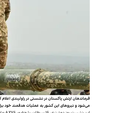
فرماندهان ارتش پاکستان در نشستی در راولپندی اعلام ک
می‌شود و نیروهای این کشور به عملیات هدفمند خود برای 
این نشست روز دوشنبه، ۱۶ سرطان، با حضور ۲۷۶ فرمانده ارتش به ریاست عاصم منیر، رئیس ستاد ارتش و فرمانده نیروهای مسلح پاکستان، برگزار شد.