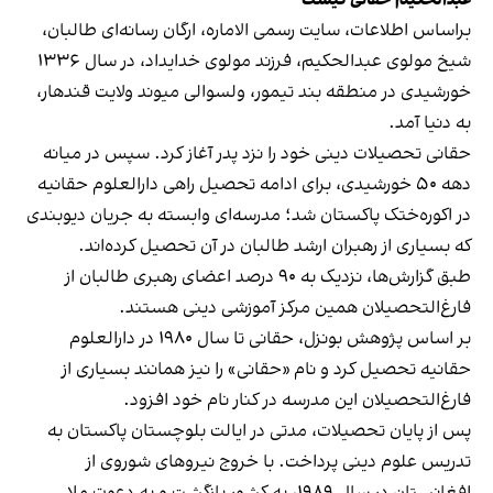
عبدالحکیم حقانی کیست
براساس اطلاعات،‌ سایت رسمی الاماره، ارگان رسانه‌ای طالبان،
شیخ مولوی عبدالحکیم، فرزند مولوی خدایداد، در سال ۱۳۳۶
خورشیدی در منطقه بند تیمور، ولسوالی میوند ولایت قندهار،
به دنیا آمد.
حقانی تحصیلات دینی خود را نزد پدر آغاز کرد. سپس در میانه
دهه ۵۰ خورشیدی، برای ادامه تحصیل راهی دارالعلوم حقانیه
در اکوره‌ختک پاکستان شد؛ مدرسه‌ای وابسته به جریان دیوبندی
که بسیاری از رهبران ارشد طالبان در آن تحصیل کرده‌اند.
طبق گزارش‌ها، نزدیک به ۹۰ درصد اعضای رهبری طالبان از
فارغ‌التحصیلان همین مرکز آموزشی دینی هستند.
بر اساس پژوهش بونزل، حقانی تا سال ۱۹۸۰ در دارالعلوم
حقانیه تحصیل کرد و نام «حقانی» را نیز همانند بسیاری از
فارغ‌التحصیلان این مدرسه در کنار نام خود افزود.
پس از پایان تحصیلات، مدتی در ایالت بلوچستان پاکستان به
تدریس علوم دینی پرداخت. با خروج نیروهای شوروی از