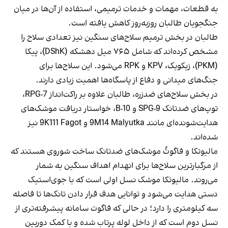
به قطعات، مهمات و خدمات ترمیمی، استفاده از آن‌ها در میان
جنگجویان طالبان روزبه‌روز کاهش یافته است.
طالبان در بخش ترمیم سلاح‌های سنگین نیز تعدادی سلاح را
مشخص کرده‌اند که شامل ۷۶۵ میل دهشکه (DShK)، پیکا
(PKM)، زیکویک، KPV و RPK می‌شود. این سلاح‌ها برای
جنگ‌های میدانی و دفاع از پاسگاه‌ها اهمیت زیادی دارند.
در بخش سلاح‌های ضدزره، طالبان علاوه بر راکت‌انداز RPG-7،
توپ‌های ضدتانک SPG-9 و B-10، خواستار دریافت موشک‌های
هدایت‌شونده‌ای مانند 9M14 Malyutka و 9K111 Fagot نیز
شده‌اند.
مالیوتکا و فاگوتُ موشک‌های ضدتانک ساخت شوروی هستند که
از مرگبارترین سلاح‌ها برای انهدام اهداف سنگین به شمار
می‌روند. مالیوتکا موشک نسل اولی است که با جوی‌استیک
دستی هدایت می‌شود و توانایی هدف قرار دادن تانک‌ها تا فاصله
سه کیلومتری را دارد؛ در حالی که فاگوت سامانه پیشرفته‌تری از
نسل دوم است که از داخل لوله پرتاب شده و با کمک دوربین