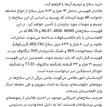
خرید سلاح و ترمیم آن‌ها را فراهم کند.
طالبان فهرستی شامل ۱۴ هزار و ۸۰۳ میل سلاح از انواع مختلف
خانواده AK تهیه کرده‌اند که روسیه بر اساس آن این سلاح‌ها را
ترمیم و مهمات مورد نیازشان را تأمین خواهد کرد. در این
فهرست سلاح‌های AK-47، AKM، AKMS و AK-74 که در
افغانستان با نام «کلاشینکوف» شناخته می‌شوند، شامل‌اند.
علاوه بر این، ۸ هزار و ۶۳۲ میل سلاح AKS-74U (کرینکوف)،
تفنگ نیمه‌اتومات SKS و تفنگ تک‌تیرانداز SVD دراگانوف نیز در
فهرست قرار دارند که باید ترمیم شوند. همچنین در این فهرست
ترمیم ۲۱ هزار و ۳۲ قبضه تفنگچه ماکاروف، TT-33 و تفنگچه
خودکار استچکین نیز درخواست شده است.
کارشناسان امور نظامی می‌گویند بخش بزرگی از این سلاح‌ها در
دوره‌های حکومت‌های نزدیک به اتحاد شوروی و طی دهه‌ها جنگ
وارد افغانستان شده‌اند.
هرچند سلاح‌های امریکایی موجود در اختیار طالبان از نمونه‌های
روسی پیشرفته‌تر هستند، اما به دلیل محدودیت در دسترسی