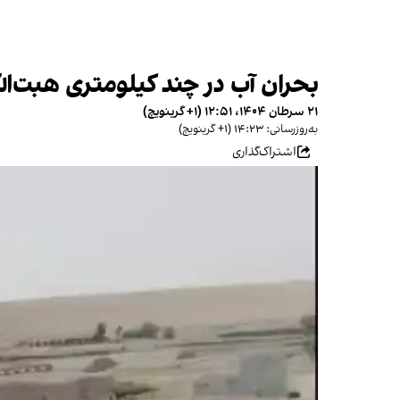
بحران آب در چند کیلومتری هبت‌الل
۲۱ سرطان ۱۴۰۴، ۱۲:۵۱ (‎+۱ گرینویچ)
به‌روزرسانی: ۱۴:۲۳ (‎+۱ گرینویچ)
اشتراک‌گذاری