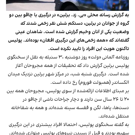
به گزارش رسانه محلی «بی. زد. برلین» در درگیری با چاقو بین دو
گروه از جوانان در برلین، دستکم شش نفر زخمی شدند که
وضعیت یکی از آنان وخیم گزارش شده است. شاهدان عینی
گفته‌اند که «همه زخمی‌های این درگیری افغان» بوده‌اند. پولیس
تاکنون هویت این افراد را تایید نکرده است.
روزنامه آلمانی «ولت» روز دوشنبه ،۳ سنبله به نقل از سخنگوی
پولیس برلین گزارش داد که تحقیقات از همه مجروحان آغاز
شده است. درگیری شنبه شب،‌ در مرکز شهر برلین نزدیک میدان
الکساندر (همبولت فوروم) رخ داده است.
بر مبنای اطلاعات ارائه‌شده از سوی پولیس، مجروحان همه بین
۲۰ تا ۲۶ سال سن دارند و دچار جراحات ناشی از چاقو در
دست‌ها، پاها، لگن و قفسه‌ سینه شده‌اند و همه به شفاخانه
منتقل شده‌اند.
به گفته سخنگوی پولیس، احتمالا افراد بیشتری در این درگیری
سهیم بودند و قبل از رسیدن نیروهای پولیس متواری شده‌اند.