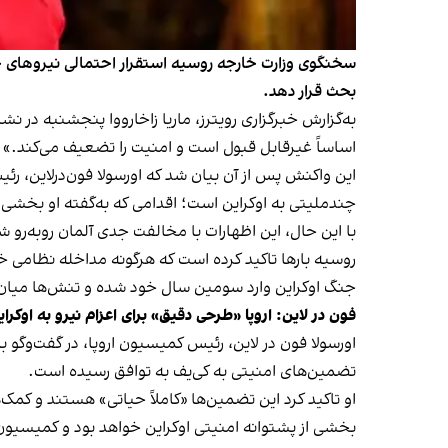
سخنگوی وزارت خارجه روسیه استقرار احتمالی نیروهای خا
بحث قرار دهد.
به‌گزارش خبرگزاری رویترز، ماریا زاخارووا پنجشنبه در 
اساساً غیرقابل قبول است و امنیت را تضعیف می‌کند.»
این واکنش پس از آن بیان شد که اورسولا فون‌درلاین، رئی
چندملیتی به اوکراین است؛ اقدامی که به‌گفته او بخشی 
با این حال، این اظهارات با مخالفت جدی آلمان روبه‌رو 
روسیه بارها تاکید کرده است که هرگونه مداخله نظامی خ
جنگ اوکراین وارد سومین سال خود شده و تنش‌ها میان
فون در لاین: اروپا «طرحی دقیق» برای اعزام نیرو به اوکر
اورسولا فون در لاین، رئیس کمیسیون اروپا، در گفت‌وگو با 
تضمین‌های امنیتی به کی‌یف به توافق رسیده است.
او تاکید کرد این تضمین‌ها «کاملاً حیاتی» هستند و کمک‌
بخشی از پشتوانه امنیتی اوکراین خواهد بود و کمیسیون ا