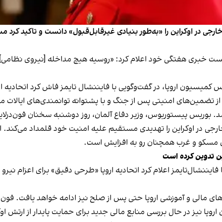
رجی در اوکراین را «به‌طور بنیادی غیرقابل‌قبول» دانست و تاکید کر
نشست خبری هفتگی خود اعلام کرد: «روسیه هیچ مداخله [نیروی نظامی] خ
س کمیسیون اروپا، در گفت‌وگویی با فایننشال تایمز فاش کرد اتحادیه ا
از تضمین‌های امنیتی پس از جنگ و با پشتوانه توانمندی‌های ایالات م
شد. بوریس پیستوریوس، وزیر دفاع آلمان، روز دوشنبه سخنان فون‌درلاین 
ارجی در اوکراین را تهدیدی مستقیم علیه امنیت خود قلمداد می‌کند. 
 مسکو و غرب همچنان رو به افزایش است.
این تدوین کرده است
فایننشال‌تایمز اعلام کرد اتحادیه اروپا «طرحی دقیق» برای اعزام نیرو ب
های مالی و آموزشی اروپا حتی پس از صلح نیز ادامه خواهد یافت. فون در 
روپا نیز در حال بررسی منابع مالی جدید برای حمایت پایدار از ارتش او