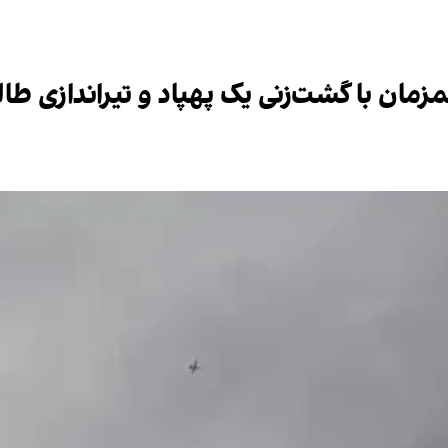
مان با گشت‌زنی یک پهپاد و تیراندازی طال