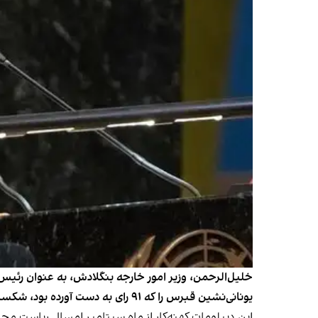
یونانی‌نشین قبرس را که ۹۱ رای به دست آورده بود، شکست داد و جایگزین آنالنا بربوک، وزیر خارجه پیشین آلمان شد.
این دیپلومات کهنه‌کار از ماه سپتامبر امسال ریاست مجمع عمومی سازمان ملل