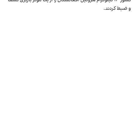
کشور ۱۳ کیلوگرام هروئین افغانستان را از یک موتر باربری کشف
و ضبط کردند.