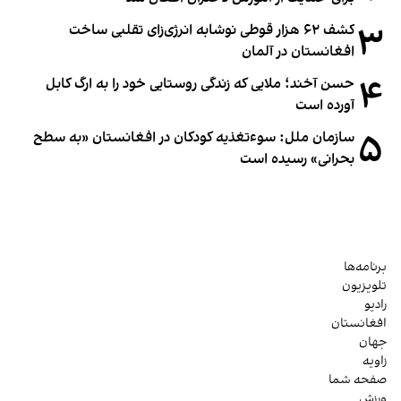
۳
کشف ۶۲ هزار قوطی نوشابه انرژی‌زای تقلبی ساخت
افغانستان در آلمان
۴
حسن آخند؛ ملایی که زندگی روستایی خود را به ارگ کابل
آورده است
۵
سازمان ملل: سوء‌تغذیه کودکان در افغانستان «به سطح
بحرانی» رسیده است
برنامه‌ها
تلویزیون
رادیو
افغانستان
جهان
زاویه
صفحه شما
ورزش