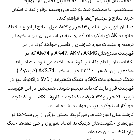
افغانستان اینترنشنال گفت که طالبان تلاش دارد روابط
مستقیمی با مجتمع صنایع نظامی روسیه برقرار کند تا امکان
خرید سلاح و ترمیم آن‌ها را فراهم کند.
طالبان فهرستی شامل ۱۴ هزار و ۸۰۳ میل سلاح از انواع مختلف
خانواده AK تهیه کرده‌اند که روسیه بر اساس آن این سلاح‌ها را
ترمیم و مهمات مورد نیازشان را تأمین خواهد کرد. در این
فهرست سلاح‌های AK-47، AKM، AKMS و AK-74 که در
افغانستان با نام «کلاشینکوف» شناخته می‌شوند، شامل‌اند.
علاوه بر این، ۸ هزار و ۶۳۲ میل سلاح AKS-74U (کرینکوف)،
تفنگ نیمه‌اتومات SKS و تفنگ تک‌تیرانداز SVD دراگانوف نیز در
فهرست قرار دارند که باید ترمیم شوند. همچنین در این فهرست
ترمیم ۲۱ هزار و ۳۲ قبضه تفنگچه ماکاروف، TT-33 و تفنگچه
خودکار استچکین نیز درخواست شده است.
کارشناسان امور نظامی می‌گویند بخش بزرگی از این سلاح‌ها در
دوره‌های حکومت‌های نزدیک به اتحاد شوروی و طی دهه‌ها جنگ
وارد افغانستان شده‌اند.