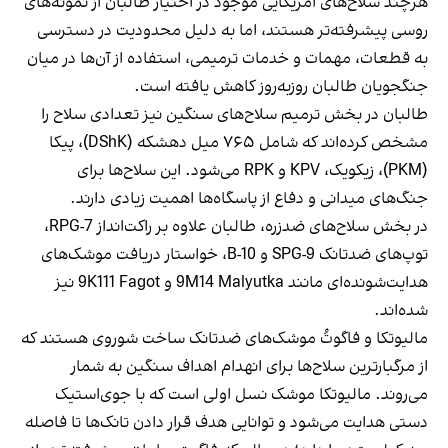
هرچند سلاح‌های امریکایی موجود در اختیار طالبان از نمونه‌های
روسی پیشرفته‌تر هستند، اما به دلیل محدودیت در دسترسی
به قطعات، مهمات و خدمات ترمیمی، استفاده از آن‌ها در میان
جنگجویان طالبان روزبه‌روز کاهش یافته است.
طالبان در بخش ترمیم سلاح‌های سنگین نیز تعدادی سلاح را
مشخص کرده‌اند که شامل ۷۶۵ میل دهشکه (DShK)، پیکا
(PKM)، زیکویک، KPV و RPK می‌شود. این سلاح‌ها برای
جنگ‌های میدانی و دفاع از پاسگاه‌ها اهمیت زیادی دارند.
در بخش سلاح‌های ضدزره، طالبان علاوه بر راکت‌انداز RPG-7،
توپ‌های ضدتانک SPG-9 و B-10، خواستار دریافت موشک‌های
هدایت‌شونده‌ای مانند 9M14 Malyutka و 9K111 Fagot نیز
شده‌اند.
مالیوتکا و فاگوتُ موشک‌های ضدتانک ساخت شوروی هستند که
از مرگبارترین سلاح‌ها برای انهدام اهداف سنگین به شمار
می‌روند. مالیوتکا موشک نسل اولی است که با جوی‌استیک
دستی هدایت می‌شود و توانایی هدف قرار دادن تانک‌ها تا فاصله