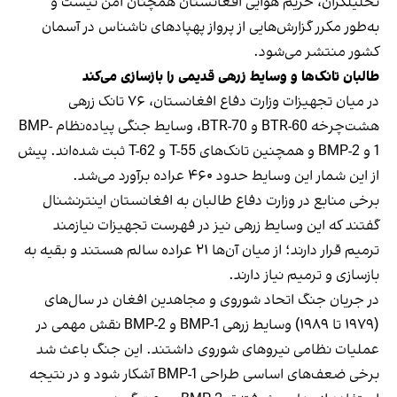
تحلیلگران، حریم هوایی افغانستان همچنان امن نیست و
به‌طور مکرر گزارش‌هایی از پرواز پهپادهای ناشناس در آسمان
کشور منتشر می‌شود.
طالبان تانک‌ها و وسایط زرهی قدیمی را بازسازی می‌کند
در میان تجهیزات وزارت دفاع افغانستان، ۷۶ تانک زرهی
هشت‌چرخه BTR-60 و BTR-70، وسایط جنگی پیاده‌نظام BMP-
1 و BMP-2 و همچنین تانک‌های T-55 و T-62 ثبت شده‌اند. پیش
از این شمار این وسایط حدود ۴۶۰ عراده برآورد می‌شد.
برخی منابع در وزارت دفاع طالبان به افغانستان اینترنشنال
گفتند که این وسایط زرهی نیز در فهرست تجهیزات نیازمند
ترمیم قرار دارند؛ از میان آن‌ها ۲۱ عراده سالم هستند و بقیه به
بازسازی و ترمیم نیاز دارند.
در جریان جنگ اتحاد شوروی و مجاهدین افغان در سال‌های
(۱۹۷۹ تا ۱۹۸۹) وسایط زرهی BMP-1 و BMP-2 نقش مهمی در
عملیات نظامی نیروهای شوروی داشتند. این جنگ باعث شد
برخی ضعف‌های اساسی طراحی BMP-1 آشکار شود و در نتیجه