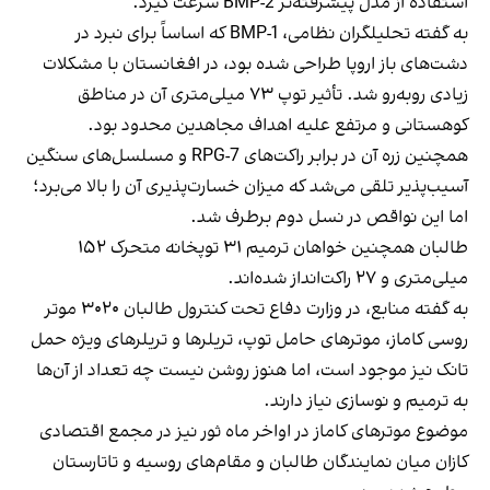
استفاده از مدل پیشرفته‌تر BMP-2 سرعت گیرد.
به گفته تحلیلگران نظامی، BMP-1 که اساساً برای نبرد در
دشت‌های باز اروپا طراحی شده بود، در افغانستان با مشکلات
زیادی روبه‌رو شد. تأثیر توپ ۷۳ میلی‌متری آن در مناطق
کوهستانی و مرتفع علیه اهداف مجاهدین محدود بود.
همچنین زره آن در برابر راکت‌های RPG-7 و مسلسل‌های سنگین
آسیب‌پذیر تلقی می‌شد که میزان خسارت‌پذیری آن را بالا می‌برد؛
اما این نواقص در نسل دوم برطرف شد.
طالبان همچنین خواهان ترمیم ۳۱ توپخانه متحرک ۱۵۲
میلی‌متری و ۲۷ راکت‌انداز شده‌اند.
به گفته منابع، در وزارت دفاع تحت کنترول طالبان ۳۰۲۰ موتر
روسی کاماز، موترهای حامل توپ، تریلرها و تریلرهای ویژه حمل
تانک نیز موجود است، اما هنوز روشن نیست چه تعداد از آن‌ها
به ترمیم و نوسازی نیاز دارند.
موضوع موترهای کاماز در اواخر ماه ثور نیز در مجمع اقتصادی
کازان میان نمایندگان طالبان و مقام‌های روسیه و تاتارستان