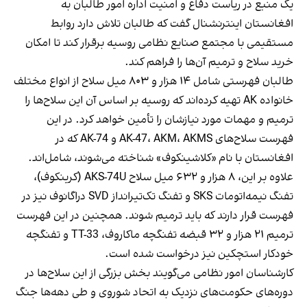
یک منبع در ریاست دفاع و امنیت اداره امور طالبان به
افغانستان اینترنشنال گفت که طالبان تلاش دارد روابط
مستقیمی با مجتمع صنایع نظامی روسیه برقرار کند تا امکان
خرید سلاح و ترمیم آن‌ها را فراهم کند.
طالبان فهرستی شامل ۱۴ هزار و ۸۰۳ میل سلاح از انواع مختلف
خانواده AK تهیه کرده‌اند که روسیه بر اساس آن این سلاح‌ها را
ترمیم و مهمات مورد نیازشان را تأمین خواهد کرد. در این
فهرست سلاح‌های AK-47، AKM، AKMS و AK-74 که در
افغانستان با نام «کلاشینکوف» شناخته می‌شوند، شامل‌اند.
علاوه بر این، ۸ هزار و ۶۳۲ میل سلاح AKS-74U (کرینکوف)،
تفنگ نیمه‌اتومات SKS و تفنگ تک‌تیرانداز SVD دراگانوف نیز در
فهرست قرار دارند که باید ترمیم شوند. همچنین در این فهرست
ترمیم ۲۱ هزار و ۳۲ قبضه تفنگچه ماکاروف، TT-33 و تفنگچه
خودکار استچکین نیز درخواست شده است.
کارشناسان امور نظامی می‌گویند بخش بزرگی از این سلاح‌ها در
دوره‌های حکومت‌های نزدیک به اتحاد شوروی و طی دهه‌ها جنگ