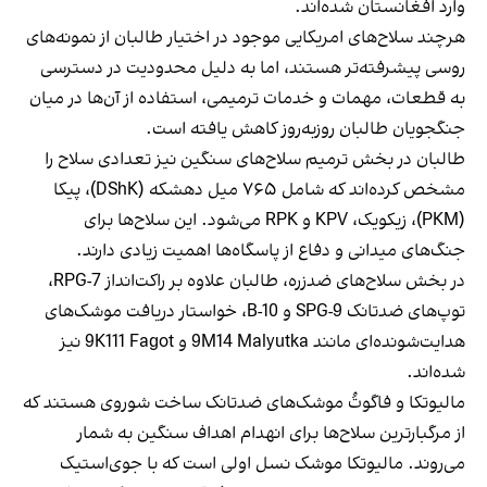
وارد افغانستان شده‌اند.
هرچند سلاح‌های امریکایی موجود در اختیار طالبان از نمونه‌های
روسی پیشرفته‌تر هستند، اما به دلیل محدودیت در دسترسی
به قطعات، مهمات و خدمات ترمیمی، استفاده از آن‌ها در میان
جنگجویان طالبان روزبه‌روز کاهش یافته است.
طالبان در بخش ترمیم سلاح‌های سنگین نیز تعدادی سلاح را
مشخص کرده‌اند که شامل ۷۶۵ میل دهشکه (DShK)، پیکا
(PKM)، زیکویک، KPV و RPK می‌شود. این سلاح‌ها برای
جنگ‌های میدانی و دفاع از پاسگاه‌ها اهمیت زیادی دارند.
در بخش سلاح‌های ضدزره، طالبان علاوه بر راکت‌انداز RPG-7،
توپ‌های ضدتانک SPG-9 و B-10، خواستار دریافت موشک‌های
هدایت‌شونده‌ای مانند 9M14 Malyutka و 9K111 Fagot نیز
شده‌اند.
مالیوتکا و فاگوتُ موشک‌های ضدتانک ساخت شوروی هستند که
از مرگبارترین سلاح‌ها برای انهدام اهداف سنگین به شمار
می‌روند. مالیوتکا موشک نسل اولی است که با جوی‌استیک