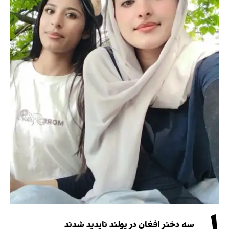
۱
سه دختر افغان در پولند ناپدید شدند