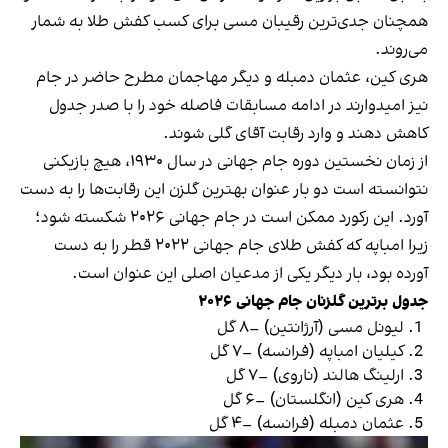
همچنان جدی‌ترین رقیبان مسی برای کسب کفش طلا به شمار
می‌روند.
هری کین، عثمان دمبله و دیگر مهاجمان مطرح حاضر در جام
نیز امیدوارند در ادامه مسابقات فاصله خود را با صدر جدول
کاهش دهند و وارد رقابت آقای گلی شوند.
از زمان نخستین دوره جام جهانی در سال ۱۹۳۰، هیچ بازیکنی
نتوانسته است دو بار عنوان بهترین گلزن این رقابت‌ها را به دست
آورد. این رکورد ممکن است در جام جهانی ۲۰۲۶ شکسته شود؛
زیرا امباپه که کفش طلای جام جهانی ۲۰۲۲ قطر را به دست
آورده بود، بار دیگر یکی از مدعیان اصلی این عنوان است.
جدول برترین گلزنان جام جهانی ۲۰۲۶
لیونل مسی (آرژانتین) –۸ گل
کیلیان امباپه (فرانسه) –۷ گل
ارلینگ هالند (ناروی) –۷ گل
هری کین (انگلستان) –۶ گل
عثمان دمبله (فرانسه) –۴ گل