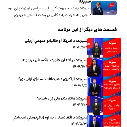
سپړنه
سپړنه: په دې خپرونه کې ملي، سیاسي او ټولنیزې موضوع ګ
دا خپرونه هره شپه د کابل پر وخت ۱۰ بجې خپریږي.
قسمت‌های دیگر از این برنامه
سپړنه: د امریکا او طالبانو مبهمې اړیکې
۱۴۰۴/۶/۹
سپړنه: پر افغان خاوره د پاکستان بریدونه
۱۴۰۴/۶/۶
سپړنه: ایا کرزی د هبت‌الله د سترګو ازغی دی؟
۱۴۰۴/۶/۵
سپړنه: واګه بندر ولې تړل شوی؟
۱۴۰۴/۶/۲
سپړنه: د افغانستان په اړه زیاتېدونکې اندېښنې
۱۴۰۴/۵/۳۱