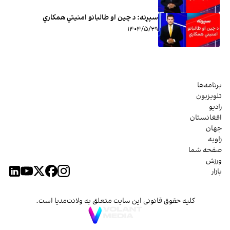
سپړنه: د چین او طالبانو امنیتي همکاري
۱۴۰۴/۵/۲۹
برنامه‌ها
تلویزیون
رادیو
افغانستان
جهان
زاویه
صفحه شما
ورزش
بازار
کلیه حقوق قانونی این سایت متعلق به ولانت‌مدیا است.