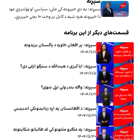
سپړنه
سپړنه: په دې خپرونه کې ملي، سیاسي او ټولنیزې موضوع ګ
دا خپرونه هره شپه د کابل پر وخت ۱۰ بجې خپریږي.
قسمت‌های دیگر از این برنامه
سپړنه: پر افغان خاوره د پاکستان بریدونه
۱۴۰۴/۶/۶
سپړنه: ایا کرزی د هبت‌الله د سترګو ازغی دی؟
۱۴۰۴/۶/۵
سپړنه: واګه بندر ولې تړل شوی؟
۱۴۰۴/۶/۲
سپړنه: د افغانستان په اړه زیاتېدونکې اندېښنې
۱۴۰۴/۵/۳۱
سپړنه: په ملګرو ملتونو کې له طالبانو شکایتونه
۱۴۰۴/۵/۳۰