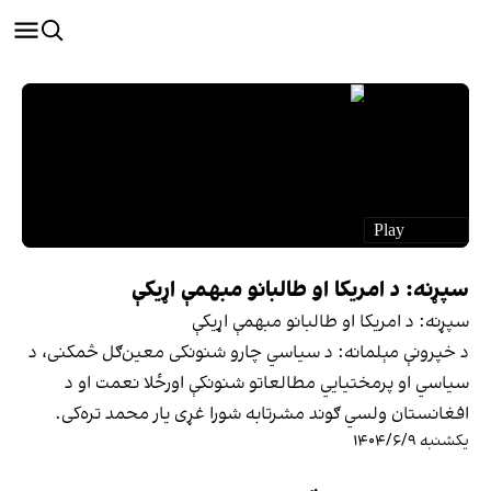
سپړنه: د امریکا او طالبانو مبهمې اړیکې
سپړنه: د امریکا او طالبانو مبهمې اړیکې
د خپرونې مېلمانه: د سیاسي چارو شنونکی معین‌ګل څمکنی، د
سیاسي او پرمختیایي مطالعاتو شنونکې اورځلا نعمت او د
افغانستان ولسي ګوند مشرتابه شورا غړی یار محمد تره‌کی.
یکشنبه ۱۴۰۴/۶/۹