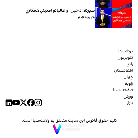
سپړنه: د چین او طالبانو امنیتي همکاري
۱۴۰۴/۵/۲۹
برنامه‌ها
تلویزیون
رادیو
افغانستان
جهان
زاویه
صفحه شما
ورزش
بازار
کلیه حقوق قانونی این سایت متعلق به ولانت‌مدیا است.