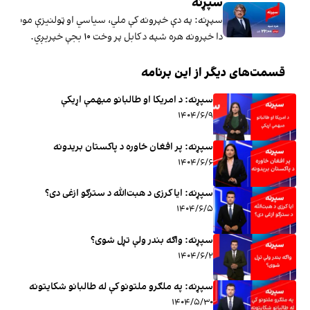
سپړنه
سپړنه: په دې خپرونه کې ملي، سیاسي او ټولنیزې موضوع ګ
دا خپرونه هره شپه د کابل پر وخت ۱۰ بجې خپریږي.
قسمت‌های دیگر از این برنامه
سپړنه: د امریکا او طالبانو مبهمې اړیکې
۱۴۰۴/۶/۹
سپړنه: پر افغان خاوره د پاکستان بریدونه
۱۴۰۴/۶/۶
سپړنه: ایا کرزی د هبت‌الله د سترګو ازغی دی؟
۱۴۰۴/۶/۵
سپړنه: واګه بندر ولې تړل شوی؟
۱۴۰۴/۶/۲
سپړنه: په ملګرو ملتونو کې له طالبانو شکایتونه
۱۴۰۴/۵/۳۰