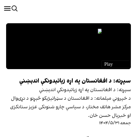
سپړنه: د افغانستان په اړه زیاتېدونکې اندېښنې
سپړنه: د افغانستان په اړه زیاتېدونکې اندېښنې
د خپرونې مېلمانه: د افغانستان د سټراتېژیکو څېړنو د نړۍوال
مرکز مشر هاتف مختار، د سیاسي چارو شنونکی عزیز ستانکزی
او خبریال حسن خان.
جمعه ۱۴۰۴/۵/۳۱