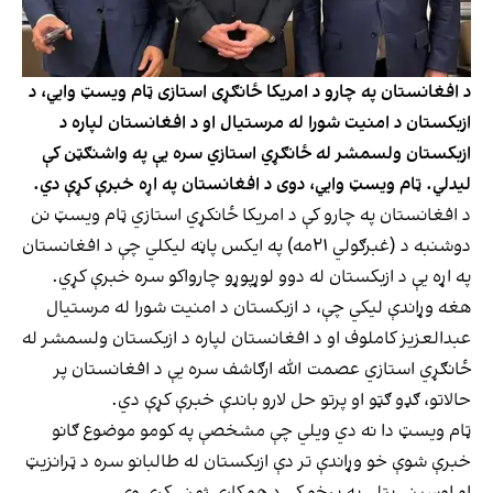
د افغانستان په چارو د امریکا ځانګړی استازی ټام ویسټ وايي، د
ازبکستان د امنیت شورا له مرستیال او د افغانستان لپاره د
ازبکستان ولسمشر له ځانګړي استازي سره یې په واشنګټن کې
لیدلي. ټام ویسټ وايي، دوی د افغانستان په اړه خبرې کړې دي.
د افغانستان په چارو کې د امریکا ځانکړي استازي ټام ویسټ نن
دوشنبه د (غبرګولي ۲۱مه) په ایکس پاڼه لیکلي چې د افغانستان
په اړه یې د ازبکستان له دوو لوړپوړو چارواکو سره خبرې کړي.
هغه وړاندې لیکي چې، د ازبکستان د امنیت شورا له مرستیال
عبدالعزیز کاملوف او د افغانستان لپاره د ازبکستان ولسمشر له
ځانګړي استازي عصمت الله ارګاشف سره یې د افغانستان پر
حالاتو، ګډو ګټو او پرتو حل لارو باندې خبرې کړې دي.
ټام ویسټ دا نه دي ويلي چې مشخصې په کومو موضوع ګانو
خبرې شوې خو وړاندې تر دې ازبکستان له طالبانو سره د ټرانزیټ
او اوسپنې پټلۍ په برخو کې د همکارۍ ژمنې کړې وې.