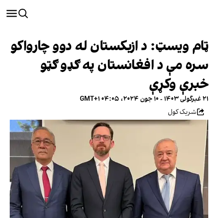
ټام ویسټ: د ازبکستان له دوو چارواکو
سره مې د افغانستان په ګډو ګټو
خبرې وکړې
۲۱ غبرگولی ۱۴۰۳ - ۱۰ جون ۲۰۲۴، ۰۴:۰۵ GMT+۱
شریک کول