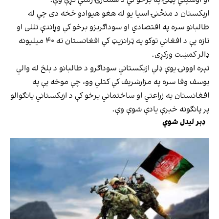
ازبکستان د منځنۍ اسیا یو له هغو هیوادو څخه دی چې له
طالبانو سره په اقتصادي او سوداګریزو برخو کې وړاندې تللی او
تازه یې د افغاني توکو په ټرانزیټ کې افغانستان ته ۴۰ میلیونه
ډالر کمښت ورکړی.
تېره اوونۍ یوې ډلې ازبکستاني سوداګرو د طالبانو د بلخ له والي
یوسف وفا سره په مزارشریف کې کتلي وو، چې موخه یې په
افغانستان په زراعتي او ساختماني برخو کې د ازبکستاني پانګوالو
پر پانګونه خبرې یادې شوې وې.
ډېر لیدل شوي