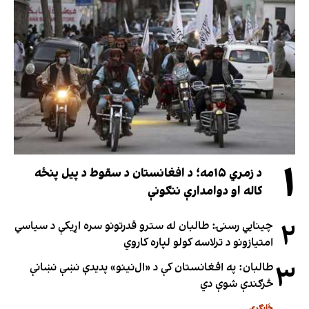
۱
د زمري ۱۵مه؛ د افغانستان د سقوط د پیل پنځه
کاله او دوامدارې ننګونې
۲
چینایي رسنۍ: طالبان له سترو قدرتونو سره اړیکې د سیاسي
امتیازونو د ترلاسه کولو لپاره کاروي
۳
طالبان: په افغانستان کې د «ال‌نینو» پدیدې نښې نښانې
څرګندې شوې دي
ځانګړی