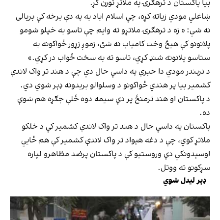
بیا پاکستان د ترهګرۍ په ملاتړ تورن کړ.
ښاغلي مودي زیاته کړه، چې اسلام اباد به په دې برخه کې بریالی
نه شي: « زه د ترهګرۍ ملاتړو ته وایم چې تاسو به خپلو شومو
پلانونو کې هیڅ وخت کامیاب نه شئ، زموږ زړور ځواکونه به
ستاسو پلانونه شنډ کړي، تاسو ته به سخت ځواب در کړي.»
د نرېندر مودي دا خبرې په داسې حال دي چې د هند تر واک لاندې
کشمیر بیا پر هندي ځواکونو د وسلوالو بریدونه ډېر شوي دي.
د پاکستان او هند ترمنځ پر دې سیمه دوه ځلې جګړه هم شوې
ده.
پاکستان په داسې حال د هند تر واک لاندې کشمیر کې د خلکو
ملاتړ کوي، چې د دغه هېواد تر واک لاندې کشمیر کې هم ځايي
اوسېدونکي دې وروستیو کې د پاکستان پرضد مظاهرو لپاره
سړکونو ته ووتل.
ډېر لیدل شوي