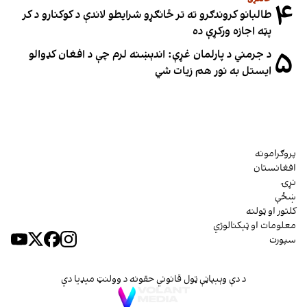
۴
طالبانو کروندګرو ته تر ځانګړو شرایطو لاندې د کوکنارو د کر
پټه اجازه ورکړې ده
۵
د جرمني د پارلمان غړې: اندېښنه لرم چې د افغان کډوالو
ایستل به نور هم زیات شي
پروګرامونه
افغانستان
نړۍ
ښځې
کلتور او ټولنه
معلومات او ټېکنالوژي
سپورت
د دې وېبپاڼې ټول قانوني حقونه د وولنټ میډیا دي