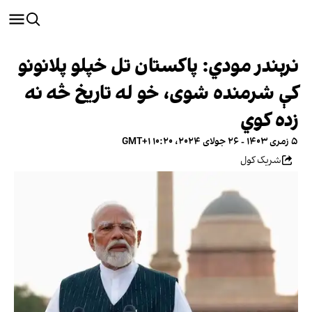
نرېندر مودي: پاکستان تل خپلو پلانونو
کې شرمنده شوی، خو له تاریخ څه نه
زده کوي
۵ زمری ۱۴۰۳ - ۲۶ جولای ۲۰۲۴، ۱۰:۲۰ GMT+۱
شریک کول