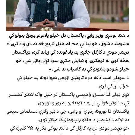
د هند لومړی وزیر وايي، پاکستان تل خپلو پلانونو پرمخ بېولو کې
«شرمنده شوی، خو بیا یې هم له خپل تاریخ څه نه دي زده کړي.»
نرېندر مودي د کارګل جګړې په یادغونډه کې زیاته کړه، «پاکستان
هڅه کوي له ترهګرۍ او نیابتي جګړې سره تړلی پاتې شي، خو
خپلو شومو پلانونو کې به کامیاب نه شي.»
د سوېلي اسیا دغه دوه ګاونډي اټومي هېوادونه په خپلو کې
خراب اړیکي لري.
نوی ډېلی له لسیزو راهیسې پاکستان تر خپل واک لاندې کشمیر
کې د تاوتریخوالي لپاره د توندلارو په روزلو تورنوي.
پاکستان دا تورونه ردوي او وايي، چې د ډېر وګړې مسلمانې سیمې
په توګه د کشمیر د خلکو ډیپلوماټیک ملاتړ کوي.
خو نرېندر مودی نن په کارګل کې د لنډ پوځي ټکر په ۲۵ کلیزه کې